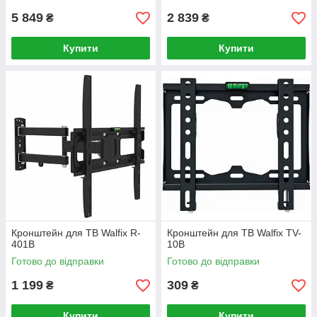
5 849
2 839
₴
₴
Купити
Купити
Кронштейн для ТВ Walfix R-
Кронштейн для ТВ Walfix TV-
401B
10B
Готово до відправки
Готово до відправки
1 199
309
₴
₴
Купити
Купити