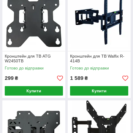
Кронштейн для ТВ ATG
Кронштейн для ТВ Walfix R-
W2450TB
414B
Готово до відправки
Готово до відправки
299
1 589
₴
₴
Купити
Купити