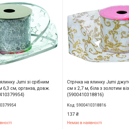
 ялинку Jumi зі срібним
Стрічка на ялинку Jumi джут
 6,3 см, органза, довж.
см x 2,7 м, біла з золотим в
0410379954)
(5900410318816)
0379954
5900410318816
137 ₴
вності
Немає в наявності