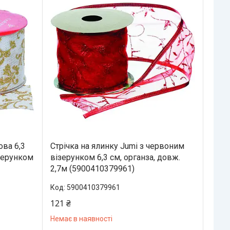
ова 6,3
Стрічка на ялинку Jumi з червоним
ізерунком
візерунком 6,3 см, органза, довж.
2,7м (5900410379961)
5900410379961
121 ₴
Немає в наявності