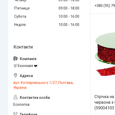
Четвер
09:00
18:00
+380 (95) 7
Пʼятниця
09:00
18:00
Субота
10:00
16:00
Неділя
10:00
16:00
🛒 Економія ❤️
вул. Котляревського 1/27, Полтава,
Україна
Стрічка на 
червона з 
Economia
(59004103