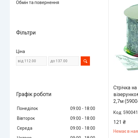
Обмін та повернення
Фільтри
Ціна
Стрічка на
Графік роботи
візерунком
2,7м (590
Понеділок
09:00
18:00
590041
Вівторок
09:00
18:00
121 ₴
Середа
09:00
18:00
Немає в ная