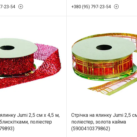
97-23-54
+380 (95) 797-23-54
ялинку Jumi 2,5 см x 4,5 м,
Стрічка на ялинку Jumi 2,5 см
блискітками, поліестер
поліестер, золота кайма
79893)
(5900410379862)