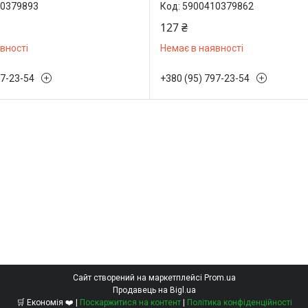
0379893
5900410379862
127 ₴
вності
Немає в наявності
97-23-54
+380 (95) 797-23-54
Сайт створений на маркетплейсі
Prom.ua
Продавець на Bigl.ua
🛒 Економія ❤️ |
Поскаржитися на контент
|
Політика конфіденційності