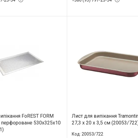
випікання FoREST FORM
Лист для випікання Tramontina
/1 перфороване 530х325х10
27,3 x 20 x 3,5 см (20053/722
1)
20053/722