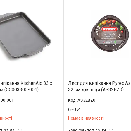
ипікання KitchenAid 33 х
Лист для випікання Pyrex As
 см (CC003300-001)
32 см для піци (AS32BZ0)
00-001
AS32BZ0
630 ₴
вності
Немає в наявності
97-23-54
+380 (95) 797-23-54