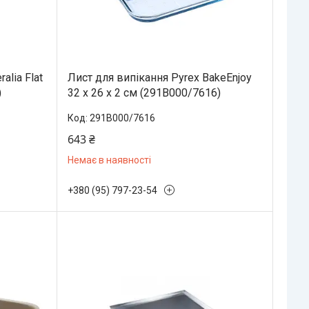
alia Flat
Лист для випікання Pyrex BakeEnjoy
)
32 х 26 х 2 см (291B000/7616)
291B000/7616
643 ₴
Немає в наявності
+380 (95) 797-23-54