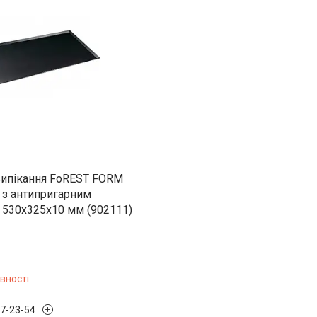
випікання FoREST FORM
1 з антипригарним
 530х325х10 мм (902111)
вності
97-23-54