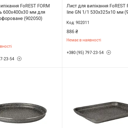
випікання FoREST FORM
Лист для випікання FoREST
ль 600х400х30 мм для
line GN 1/1 530х325х10 мм (
ерфороване (902050)
902011
886 ₴
Немає в наявності
вності
+380 (95) 797-23-54
97-23-54