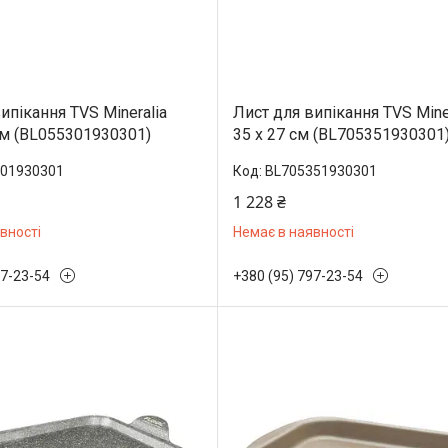
ипікання TVS Mineralia
Лист для випікання TVS Miner
см (BL055301930301)
35 х 27 см (BL705351930301
01930301
BL705351930301
1 228 ₴
вності
Немає в наявності
97-23-54
+380 (95) 797-23-54