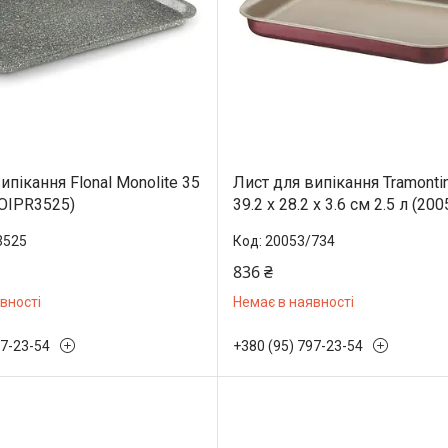
ипікання Flonal Monolite 35
Лист для випікання Tramontina
MOIPR3525)
39.2 x 28.2 x 3.6 см 2.5 л (20
3525
20053/734
836 ₴
вності
Немає в наявності
97-23-54
+380 (95) 797-23-54