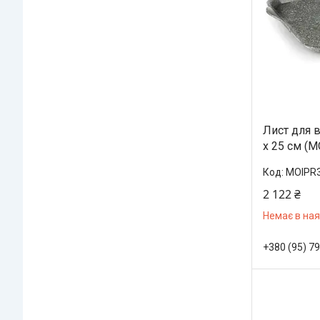
Лист для в
х 25 см (
MOIPR
2 122 ₴
Немає в ная
+380 (95) 7