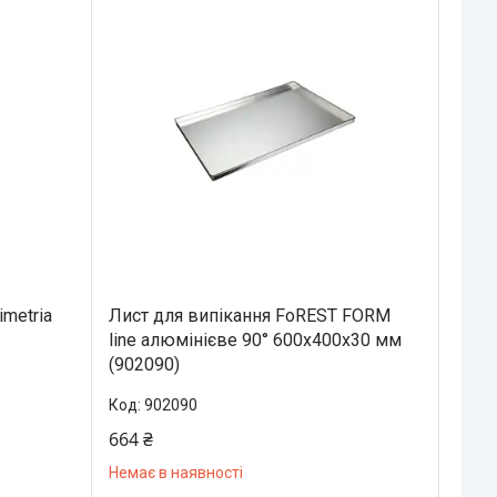
imetria
Лист для випікання FoREST FORM
line алюмінієве 90° 600х400х30 мм
(902090)
902090
664 ₴
Немає в наявності