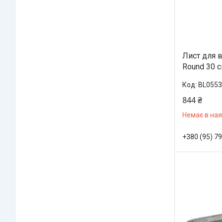
Лист для в
Round 30 
BL0553
844 ₴
Немає в ная
+380 (95) 7