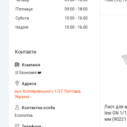
Четвер
09:00
18:00
Пʼятниця
09:00
18:00
Субота
10:00
16:00
Неділя
10:00
16:00
🛒 Економія ❤️
вул. Котляревського 1/27, Полтава,
Україна
Лист для 
line GN 1
Economia
мм (90221