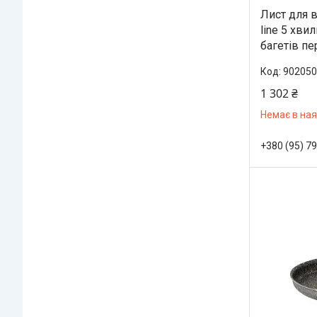
Лист для 
line 5 хви
багетів п
902050
1 302 ₴
Немає в ная
+380 (95) 7