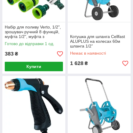
Набір для поливу Verto, 1/2",
зрошувач ручний 8 функцій,
муфта 1/2", муфта з
Котушка для шланга Cellfast
аквастопом 1/2", конектор
ALUPLUS на колесах 60м
Готово до відправки 1 од.
для крана 1/2"
шланга 1/2”
383
Немає в наявності
₴
1 628
₴
Купити