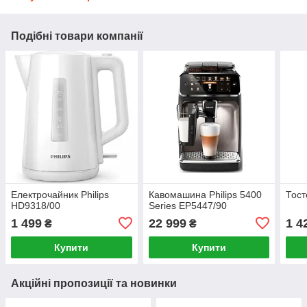
Подібні товари компанії
Електрочайник Philips
Кавомашина Philips 5400
Тост
HD9318/00
Series EP5447/90
1 499
22 999
1 4
₴
₴
Купити
Купити
Акційні пропозиції та новинки