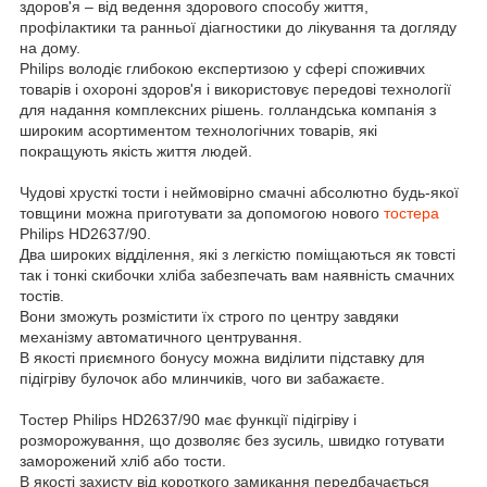
здоров'я – від ведення здорового способу життя,
профілактики та ранньої діагностики до лікування та догляду
на дому.
Philips володіє глибокою експертизою у сфері споживчих
товарів і охороні здоров'я і використовує передові технології
для надання комплексних рішень. голландська компанія з
широким асортиментом технологічних товарів, які
покращують якість життя людей.
Чудові хрусткі тости і неймовірно смачні абсолютно будь-якої
товщини можна приготувати за допомогою нового
тостера
Philips HD2637/90.
Два широких відділення, які з легкістю поміщаються як товсті
так і тонкі скибочки хліба забезпечать вам наявність смачних
тостів.
Вони зможуть розмістити їх строго по центру завдяки
механізму автоматичного центрування.
В якості приємного бонусу можна виділити підставку для
підігріву булочок або млинчиків, чого ви забажаєте.
Тостер Philips HD2637/90 має функції підігріву і
розморожування, що дозволяє без зусиль, швидко готувати
заморожений хліб або тости.
В якості захисту від короткого замикання передбачається