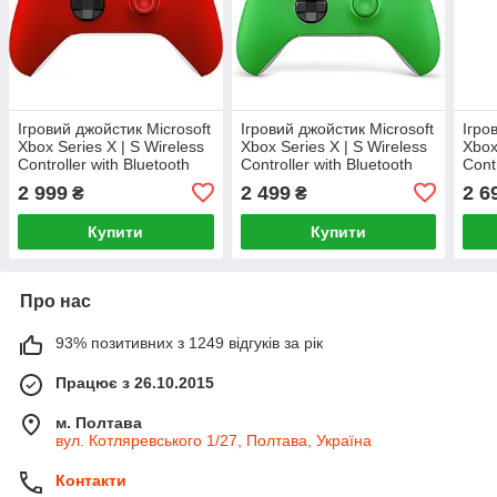
Ігровий джойстик Microsoft
Ігровий джойстик Microsoft
Ігро
Xbox Series X | S Wireless
Xbox Series X | S Wireless
Xbox
Controller with Bluetooth
Controller with Bluetooth
Cont
(Pulse Red)
(Velocity Green)
(Car
2 999
2 499
2 6
₴
₴
Купити
Купити
Про нас
93% позитивних з 1249 відгуків за рік
Працює з 26.10.2015
м. Полтава
вул. Котляревського 1/27, Полтава, Україна
Контакти