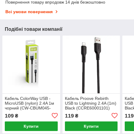
Повернення товару впродовж 14 днів безкоштовно
Всі умови повернення
Подібні товари компанії
Кабель ColorWay USB -
Кабель Proove Rebirth
Кабе
MicroUSB (nylon) 2.4A 1м
USB to Lightning 2.4A (1m)
USB 
чорний (CW-CBUM045-
Black (CCRE60001101)
Blac
BK)
(CC
109
119
119
₴
₴
Купити
Купити