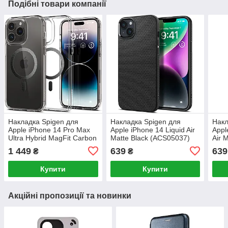
Подібні товари компанії
Накладка Spigen для
Накладка Spigen для
Накл
Apple iPhone 14 Pro Max
Apple iPhone 14 Liquid Air
Appl
Ultra Hybrid MagFit Carbon
Matte Black (ACS05037)
Air 
Fiber (ACS04827)
(AC
1 449
639
639
₴
₴
Купити
Купити
Акційні пропозиції та новинки