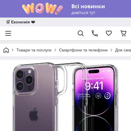
🛒 Економія ❤️
Товари та послуги
Смартфони та телефони
Для сма