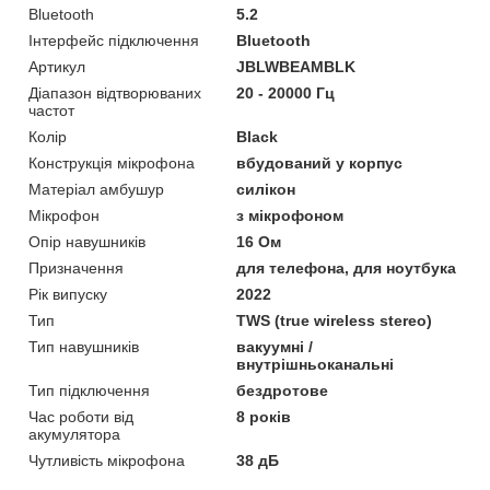
Bluetooth
5.2
Інтерфейс підключення
Bluetooth
Артикул
JBLWBEAMBLK
Діапазон відтворюваних
20 - 20000 Гц
частот
Колір
Black
Конструкція мікрофона
вбудований у корпус
Матеріал амбушур
силікон
Мікрофон
з мікрофоном
Опір навушників
16 Ом
Призначення
для телефона, для ноутбука
Рік випуску
2022
Тип
TWS (true wireless stereo)
Тип навушників
вакуумні /
внутрішньоканальні
Тип підключення
бездротове
Час роботи від
8 років
акумулятора
Чутливість мікрофона
38 дБ