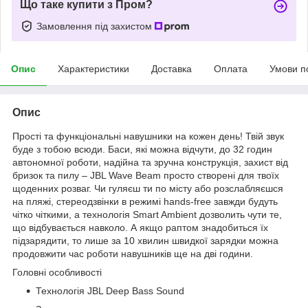
Що таке купити з Пром?
Замовлення під захистом
Опис
Характеристики
Доставка
Оплата
Умови п
Опис
Прості та функціональні навушники на кожен день! Твій звук
буде з тобою всюди. Баси, які можна відчути, до 32 годин
автономної роботи, надійна та зручна конструкція, захист від
бризок та пилу – JBL Wave Beam просто створені для твоїх
щоденних розваг. Чи гуляєш ти по місту або розслабляєшся
на пляжі, стереодзвінки в режимі hands-free завжди будуть
чітко чіткими, а технологія Smart Ambient дозволить чути те,
що відбувається навколо. А якщо раптом знадобиться їх
підзарядити, то лише за 10 хвилин швидкої зарядки можна
продовжити час роботи навушників ще на дві години.
Головні особливості
Технологія JBL Deep Bass Sound