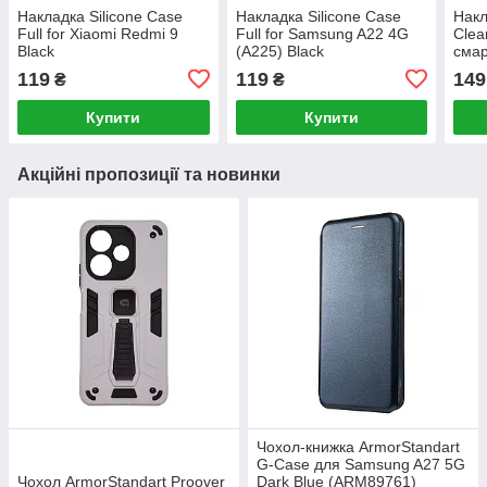
Накладка Silicone Case
Накладка Silicone Case
Накл
Full for Xiaomi Redmi 9
Full for Samsung A22 4G
Clea
Black
(A225) Black
смар
(A04
119
119
149
₴
₴
QA0
Купити
Купити
Акційні пропозиції та новинки
Чохол-книжка ArmorStandart
G-Case для Samsung A27 5G
Чохол ArmorStandart Proover
Dark Blue (ARM89761)