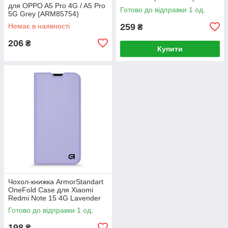
для OPPO A5 Pro 4G / A5 Pro
Готово до відправки 1 од.
5G Grey (ARM85754)
Немає в наявності
259
₴
206
₴
Купити
Чохол-книжка ArmorStandart
OneFold Case для Xiaomi
Redmi Note 15 4G Lavender
(ARM89983)
Готово до відправки 1 од.
198
₴