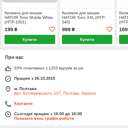
Килимок для мишки
Килимок для мишки
Кил
HATOR Tonn Mobile White
HATOR Tonn XXL (HTP-
HATO
(HTP-1001)
040)
(HTP
199
999
169
₴
₴
Купити
Купити
Про нас
93% позитивних з 1253 відгуків за рік
Працює з 26.10.2015
м. Полтава
вул. Котляревського 1/27, Полтава, Україна
Контакти
Сьогодні працює з 10:00 до 16:00
Показати весь графік роботи