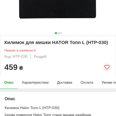
Килимок для мишки HATOR Tonn L (HTP-030)
Немає в наявності
Код: HTP-030
Роздріб
459
₴
Опис
Характеристики
Доставка
Оплата
Умови п
Опис
Килимок Hator Tonn L (HTP-030)
Ігрова поверхня Hator Tonn стане вашим надійним