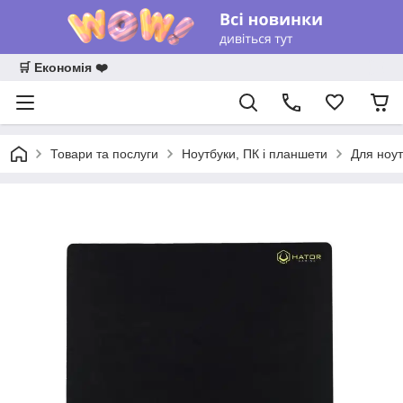
🛒 Економія ❤️
Товари та послуги
Ноутбуки, ПК і планшети
Для ноут