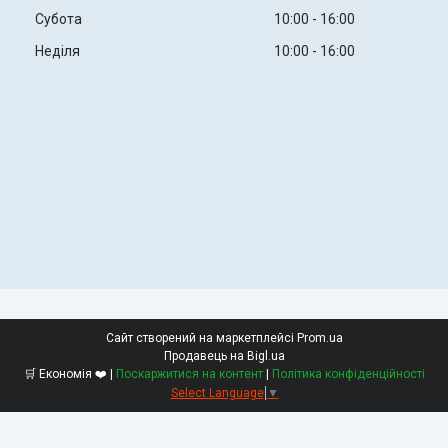
Субота
10:00
16:00
Неділя
10:00
16:00
Сайт створений на маркетплейсі
Prom.ua
Продавець на Bigl.ua
🛒 Економія ❤️ |
Поскаржитися на контент
|
Політика конфіденційності
Select Language
▼