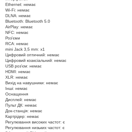
Ethernet: немає
Wi-Fi: немає
DLNA: немає
Bluetooth: Bluetooth 5.0
AirPlay: немає
NFC: немає
Роз'єми
RCA: немає
mini Jack 3,5 mm: х1
Цифровий оптичний: немає
Цифровий коаксіальний: немає
USB роз'єм: немає
HDMI: немає
XLR: немає
Вихід на навушники: немає
Інші: немає
Оснащення
Дисплей: немає
Пульт ДК: немає
Док-станція: немає
Картрідер: немає
Регулювання високих частот: є
Регулювання низьких частот: є