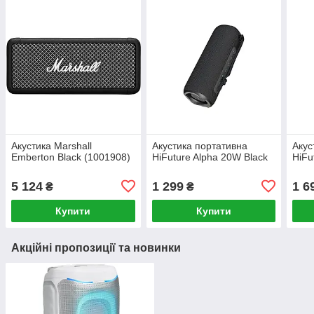
Акустика Marshall
Акустика портативна
Акус
Emberton Black (1001908)
HiFuture Alpha 20W Black
HiFu
5 124
1 299
1 6
₴
₴
Купити
Купити
Акційні пропозиції та новинки