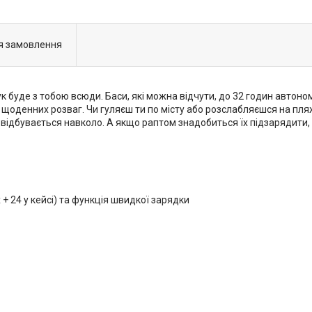
я замовлення
к буде з тобою всюди. Баси, які можна відчути, до 32 годин автоном
 щоденних розваг. Чи гуляєш ти по місту або розслабляєшся на пляж
що відбувається навколо. А якщо раптом знадобиться їх підзарядит
+ 24 у кейсі) та функція швидкої зарядки