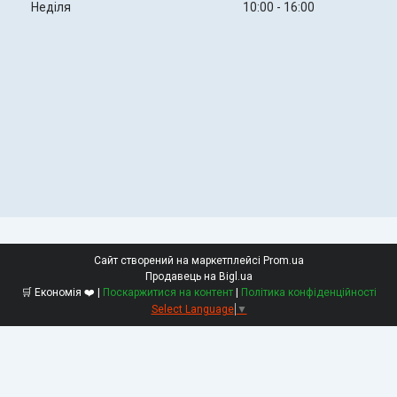
Неділя
10:00
16:00
Сайт створений на маркетплейсі
Prom.ua
Продавець на Bigl.ua
🛒 Економія ❤️ |
Поскаржитися на контент
|
Політика конфіденційності
Select Language
▼