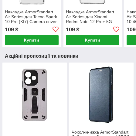
Накладка ArmorStandart
Накладка ArmorStandart
Накл
Air Series для Tecno Spark
Air Series для Xiaomi
Air 
10 Pro (KI7) Camera cover
Redmi Note 12 Pro+ 5G
10 4
Transparent (ARM67816)
Transparent (ARM65207)
Tran
109
109
109
₴
₴
Купити
Купити
Акційні пропозиції та новинки
Чохол-книжка ArmorStandart