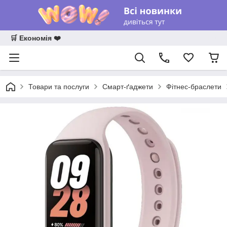
🛒 Економія ❤️
Товари та послуги
Смарт-ґаджети
Фітнес-браслети