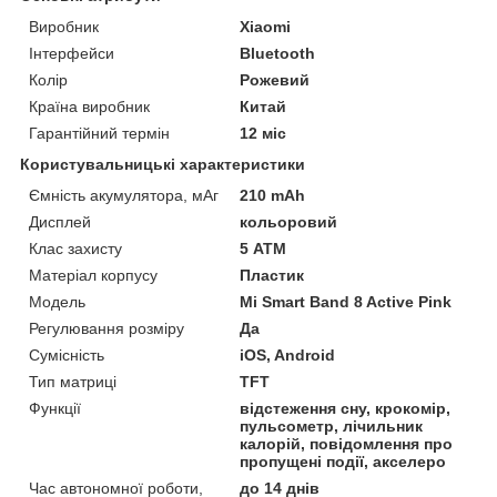
Виробник
Xiaomi
Інтерфейси
Bluetooth
Колір
Рожевий
Країна виробник
Китай
Гарантійний термін
12 міс
Користувальницькі характеристики
Ємність акумулятора, мАг
210 mAh
Дисплей
кольоровий
Клас захисту
5 АТМ
Матеріал корпусу
Пластик
Мoдель
Mi Smart Band 8 Active Pink
Регулювання розміру
Да
Сумісність
iOS, Android
Тип матриці
TFT
Функції
відстеження сну, крокомір,
пульсометр, лічильник
калорій, повідомлення про
пропущені події, акселеро
Час автономної роботи,
до 14 днів