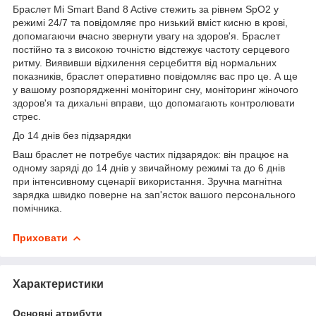
Браслет Mi Smart Band 8 Active стежить за рівнем SpO2 у
режимі 24/7 та повідомляє про низький вміст кисню в крові,
допомагаючи вчасно звернути увагу на здоров'я. Браслет
постійно та з високою точністю відстежує частоту серцевого
ритму. Виявивши відхилення серцебиття від нормальних
показників, браслет оперативно повідомляє вас про це. А ще
у вашому розпорядженні моніторинг сну, моніторинг жіночого
здоров'я та дихальні вправи, що допомагають контролювати
стрес.
До 14 днів без підзарядки
Ваш браслет не потребує частих підзарядок: він працює на
одному заряді до 14 днів у звичайному режимі та до 6 днів
при інтенсивному сценарії використання. Зручна магнітна
зарядка швидко поверне на зап'ясток вашого персонального
помічника.
Приховати
Характеристики
Основні атрибути