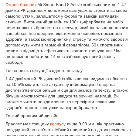
Фітнес-браслет
Mi Smart Band 8 Active зі збільшеним до 1.47
дюйма РК-дисплеєм допоможе вам уважно стежити за своїм
самопочуттям, залишатися у формі та завжди виглядати
стильно. Витончений дизайн та 100+ циферблатів на вибір
перетворюють браслет на аксесуар, який ідеально доповнить
ваш образ. Безперервне відстеження основних показників
здоров'я, а також моніторинг сну, стресу та жіночого здоров'я
допоможуть жити в гармонії зі своїм тілом. 50+ спортивних
режимів підвищать ефективність кожного тренування. Час
автономної роботи до 14 днів забезпечує новий рівень
свободи.
Точна оцінка ситуації з одного погляду
1.47-дюймовий РК-дисплей із збільшеною видимою областю
на 10.5% містить всю актуальну інформацію. Тепер на
дисплеї з'явилося більше місця для значків та тексту, а також
більше можливостей для швидкої та зручної навігації. Ви
зможете читати повідомлення та перевіряти показники
здоров'я, просто глянувши на екран браслета.
Тонкий практичний дизайн
Браслет має товщину
корпусу
лише 9.99 мм, він практично
невідчутний на зап'ястя. М'який приємний на дотик ремінець з
оновленим дизайном пряжки водонепроникний, тому ви