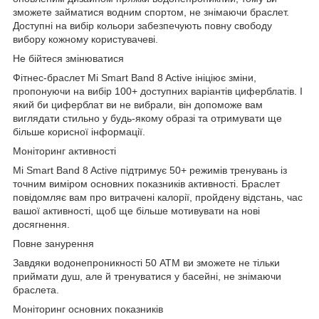
зможете займатися водним спортом, не знімаючи браслет.
Доступні на вибір кольори забезпечують повну свободу
вибору кожному користувачеві.
Не бійтеся змінюватися
Фітнес-браслет Mi Smart Band 8 Active ініціює зміни,
пропонуючи на вибір 100+ доступних варіантів циферблатів. І
який би циферблат ви не вибрали, він допоможе вам
виглядати стильно у будь-якому образі та отримувати ще
більше корисної інформації.
Моніторинг активності
Mi Smart Band 8 Active підтримує 50+ режимів тренувань із
точним виміром основних показників активності. Браслет
повідомляє вам про витрачені калорії, пройдену відстань, час
вашої активності, щоб ще більше мотивувати на нові
досягнення.
Повне занурення
Завдяки водонепроникності 50 АТМ ви зможете не тільки
приймати душ, але й тренуватися у басейні, не знімаючи
браслета.
Моніторинг основних показників