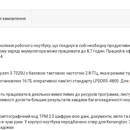
я замовлення
коління робочого ноутбуку, що поєднує в собі необхідну продуктивн
ному заряді акумулятора може працювати до 8,7 годин. Працюй в офіс
4.
n 3 7320U з базовою тактовою частотою 2.8 ГГц, яка в режимі тур
 встановлені 16 ГБ оперативної пам’яті стандарту LPDDR5-4800. Для
ь працювати в декількох вимогливих до ресурсів програмах, листу
жливості досягти більших результатів завдяки багатозадачності ноут
риптографічний код ТРМ 2.0 шифрую всю дані, документи, звіти та
 чужі руки. У корпусі ноутбука передбачено отвір для Kensington. 
радіжки.