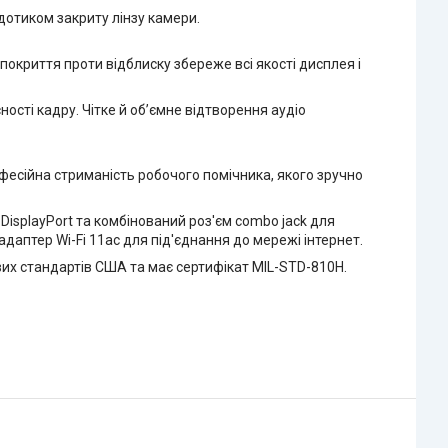
дотиком закриту лінзу камери.
покриття проти відблиску збереже всі якості дисплея і
ності кадру. Чітке й об’ємне відтворення аудіо
офесійна стриманість робочого помічника, якого зручно
DisplayPort та комбінований роз'єм combo jack для
даптер Wi-Fi 11ac для під'єднання до мережі інтернет.
вих стандартів США та має сертифікат MIL-STD-810H.