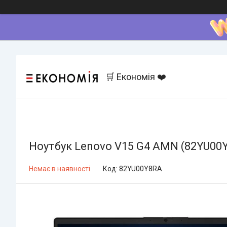
🛒 Економія ❤️
Ноутбук Lenovo V15 G4 AMN (82YU00
Немає в наявності
Код:
82YU00Y8RA