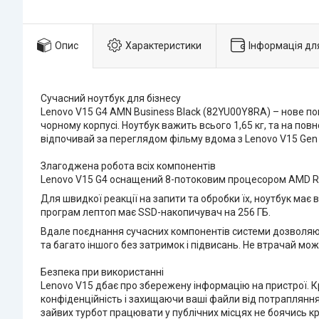
Опис
Характеристики
Інформація дл
Сучасний ноутбук для бізнесу
Lenovo V15 G4 AMN Business Black (82YU00Y8RA) – нове по
чорному корпусі. Ноутбук важить всього 1,65 кг, та на пов
відпочивай за переглядом фільму вдома з Lenovo V15 Gen 
Злагоджена робота всіх компонентів
Lenovo V15 G4 оснащений 8-потоковим процесором AMD Ryze
Для швидкої реакції на запити та обробки їх, ноутбук має
програм лептоп має SSD-накопичувач на 256 ГБ.
Вдале поєднання сучасних компонентів системи дозволяют
та багато іншого без затримок і підвисань. Не втрачай мо
Безпека при використанні
Lenovo V15 дбає про збережену інформацію на пристрої. К
конфіденційність і захищаючи ваші файли від потрапляння в
зайвих турбот працювати у публічних місцях не боячись к