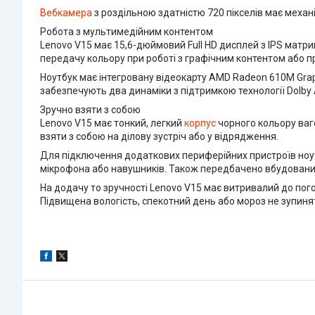
Вебкамера
з роздільною здатністю 720 пікселів має механ
Робота з мультимедійним контентом
Lenovo V15 має 15,6-дюймовий Full HD дисплей з IPS матриц
передачу кольору при роботі з графічним контентом або пр
Ноутбук має інтегровану відеокарту AMD Radeon 610M Graphic
забезпечують два динаміки з підтримкою технології Dolby A
Зручно взяти з собою
Lenovo V15 має тонкий, легкий
корпус
чорного кольору ваго
взяти з собою на ділову зустріч або у відрядження.
Для підключення додаткових периферійних пристроїв ноутбу
мікрофона або навушників. Також передбачено вбудований м
На додачу то зручності Lenovo V15 має витривалий до пог
Підвищена вологість, спекотний день або мороз не зупинят