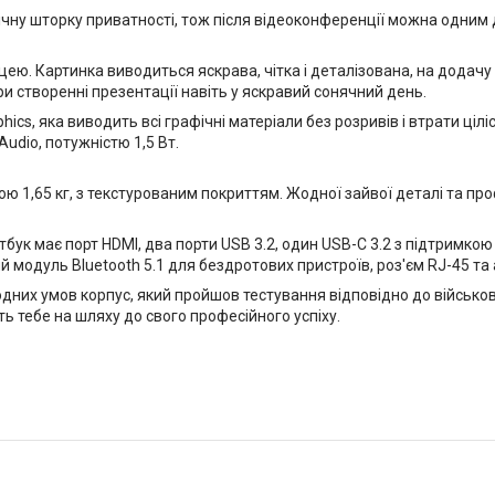
ічну шторку приватності, тож після відеоконференції можна одним 
ею. Картинка виводиться яскрава, чітка і деталізована, на додачу 
и створенні презентації навіть у яскравий сонячний день.
s, яка виводить всі графічні матеріали без розривів і втрати ціліс
udio, потужністю 1,5 Вт.
ю 1,65 кг, з текстурованим покриттям. Жодної зайвої деталі та пр
к має порт HDMI, два порти USB 3.2, один USB-C 3.2 з підтримкою 
одуль Bluetooth 5.1 для бездротових пристроїв, роз'єм RJ-45 та а
одних умов корпус, який пройшов тестування відповідно до військо
ь тебе на шляху до свого професійного успіху.