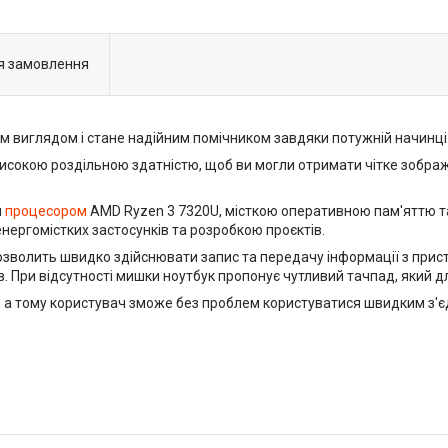
я замовлення
ім виглядом і стане надійним помічником завдяки потужній начинці
високою роздільною здатністю, щоб ви могли отримати чітке зобра
м
процесором
AMD Ryzen 3 7320U, місткою оперативною пам'яттю т
енергомістких застосунків та розробкою проєктів.
озволить швидко здійснювати запис та передачу інформації з прис
ів. При відсутності мишки ноутбук пропонує чутливий тачпад, який д
ax, а тому користувач зможе без проблем користуватися швидким 