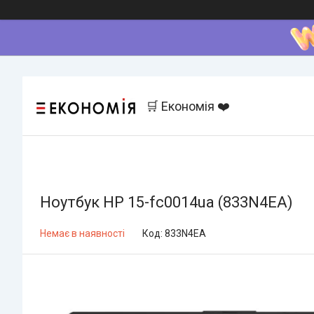
🛒 Економія ❤️
Ноутбук HP 15-fc0014ua (833N4EA)
Немає в наявності
Код:
833N4EA