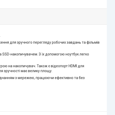
.
ження для зручного перегляду робочих завдань та фільмів
а SSD-накопичувачем. З їх допомогою ноутбук легко
трою на накопичувач. Також є відеопорт HDMI для
ля зручності має велику площу.
з'єднанням з мережею, працюючи ефективно та без