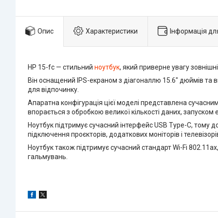
Опис
Характеристики
Інформація дл
HP 15-fc — стильний
ноутбук
, який приверне увагу зовнішн
Він оснащений IPS-екраном з діагоналлю 15.6" дюймів та 
для відпочинку.
Апаратна конфігурація цієї моделі представлена сучасни
впорається з обробкою великої кількості даних, запуском 
Ноутбук підтримує сучасний інтерфейс USB Type-C, тому д
підключення проєкторів, додаткових моніторів і телевізор
Ноутбук також підтримує сучасний стандарт Wi-Fi 802.11
гальмувань.