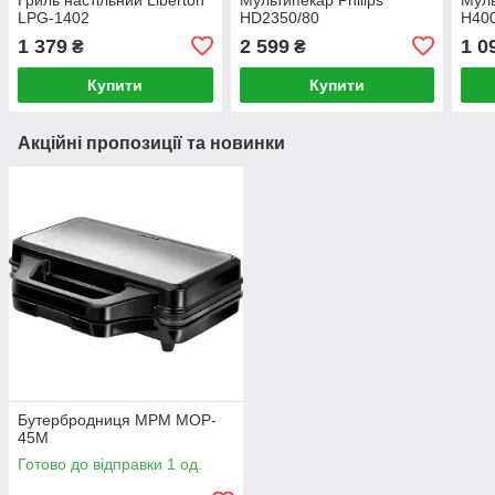
LPG-1402
HD2350/80
H40
1 379
2 599
1 0
₴
₴
Купити
Купити
Акційні пропозиції та новинки
Бутербродниця MPM MOP-
45M
Готово до відправки 1 од.