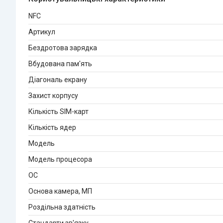
NFC
Артикул
Бездротова зарядка
Вбудована пам'ять
Діагональ екрану
Захист корпусу
Кількість SIM-карт
Кількість ядер
Мoдель
Модель процесора
ОС
Основа камера, МП
Роздільна здатність
Стандарти зв'язку