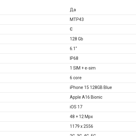
Да
MTP43
Є
128 Gb
6.1"
IP68
1 SIM + e-sim
6 core
iPhone 15 128GB Blue
Apple A16 Bionic
iOS 17
48 + 12 Mpx
1179 х 2556
2G, 3G, 4G, 5G