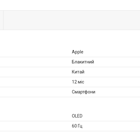
Apple
Блакитний
Китай
12 міс
Смартфони
OLED
60 Гц