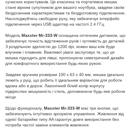
сучасних користувачів. Ця класична та портативна мишка
стане вірним супутником для вашого ноутбука, завдяки своїм
бездоганним характеристикам та бездротовому підключенню.
Насолоджуйтесь свободою руху, яку забезпечує інтерфейс
підключення через USB адаптер на частоті 2.4 ГГц.
Модель
Maxxter Mr-333-W
оснащена оптичним датчиком, що
забезпечує точність відстеження рухів і чутливість до деталей.
З роздільною здатністю до 1200 dpi, кожен ваш клік буде
влучним і плавним. Важливої уваги заслуговує те, що ця
мишка підходить для лівші, пропонуючи симетричний дизайн
для комфортного використання будь-якою рукою.
Завдяки зручним розмірам 100 х 63 х 40 мм, мишка ідеально
лежить у руці, що робить її ідеальним варіантом для роботи
вдома або в дорозі. Лаконічний білий колір корпусу
підкреслює вишуканість і стиль, доповнюючи будь-яке робоче
місце.
Щодо функціоналу,
Maxxter Mr-333-W
має три кнопки, що
забезпечують інтуїтивно зрозуміле управління. Живлення від
однієї батарейки типу AA гарантує довге використання без
потреби частої заміни елементів живлення.