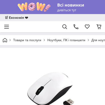
🛒 Економія ❤️
Товари та послуги
Ноутбуки, ПК і планшети
Для ноут