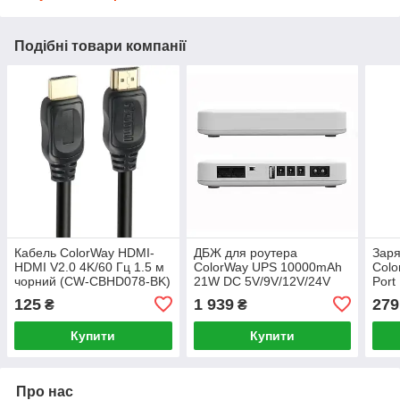
Подібні товари компанії
Кабель ColorWay HDMI-
ДБЖ для роутера
Заря
HDMI V2.0 4K/60 Гц 1.5 м
ColorWay UPS 10000mAh
Colo
чорний (CW-CBHD078-BK)
21W DC 5V/9V/12V/24V
Port
(CW-PB100LI3WT)
чор
125
1 939
279
₴
₴
BK)
Купити
Купити
Про нас