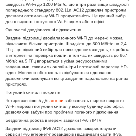
швидкість Wi-Fi до 1200 Мбіт/с, що в три рази вище швидкості
попереднього стандарту 802.11n. AC12 дозволяє пристроям
досягати оптимальну Wi-Fi продуктивність. Це кращий вибір
для швидкого і потужного Wi-Fi вдома або в офісі.
Одночасні дводіапазонні підключення
Завдяки підтримці дводіапазонного Wi-Fi до мережі можна
підключити більше пристроїв. Швидкість до 300 Мбіт/с на 2,4
ГГц - це відмінний вибір для повсякденних завдань, як робота
в інтернеті чи перевірка пошти, в той час як швидкість до 867
Мбіт/с на 5 ГГц впорається з усіма ресурсоємними
завданнями, такими як онлайн-ігри і потоковий перегляд HD-
відео. Мовленн обох каналів відбувається одночасно,
дозволяючи виконувати всі ці завдання паралельно на різних
пристроях.
Потужний сигнал і покриття
Чотири зовнішні 5 дБі
антени
забезпечать широке покриття
Wi-Fi мережі і потужний сигнал у всьому будинку або офісі,
дозволяючи забути про проблеми поганого підключення.
Бездоганна робота в мережі завдяки IPv6 і IPTV
Завдяки підтримці IPv6 AC12 дозволяє використовувати
сервіси IPv6 інтернет-провайдерів і відвідувати сайти IPv6.