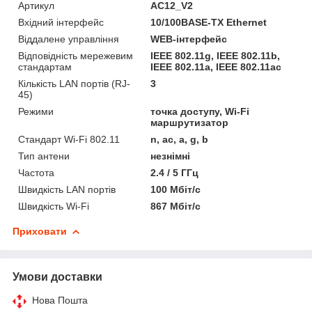
Артикул
AC12_V2
Вхідний інтерфейс
10/100BASE-TX Ethernet
Віддалене управління
WEB-інтерфейс
Відповідність мережевим
IEEE 802.11g, IEEE 802.11b,
стандартам
IEEE 802.11a, IEEE 802.11ac
Кількість LAN портів (RJ-
3
45)
Режими
точка доступу, Wi-Fi
маршрутизатор
Стандарт Wi-Fi 802.11
n, ac, a, g, b
Тип антени
незнімні
Частота
2.4 / 5 ГГц
Швидкість LAN портів
100 Мбіт/с
Швидкість Wi-Fi
867 Мбіт/с
Приховати
Умови доставки
Нова Пошта