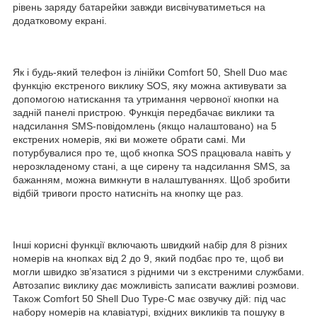
рівень заряду батарейки завжди висвічуватиметься на
додатковому екрані.
Як і будь-який телефон із лінійки Comfort 50, Shell Duo має
функцію екстреного виклику SOS, яку можна активувати за
допомогою натискання та утримання червоної кнопки на
задній панелі пристрою. Функція передбачає виклики та
надсилання SMS-повідомлень (якщо налаштовано) на 5
екстрених номерів, які ви можете обрати самі. Ми
потурбувалися про те, щоб кнопка SOS працювала навіть у
нерозкладеному стані, а ще сирену та надсилання SMS, за
бажанням, можна вимкнути в налаштуваннях. Щоб зробити
відбій тривоги просто натисніть на кнопку ще раз.
Інші корисні функції включають швидкий набір для 8 різних
номерів на кнопках від 2 до 9, який подбає про те, щоб ви
могли швидко зв’язатися з рідними чи з екстреними службами.
Автозапис виклику дає можливість записати важливі розмови.
Також Comfort 50 Shell Duo Type-C має озвучку дій: під час
набору номерів на клавіатурі, вхідних викликів та пошуку в