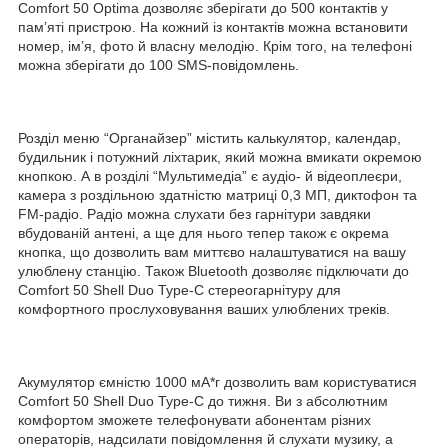
Comfort 50 Optima дозволяє зберігати до 500 контактів у
пам’яті пристрою. На кожний із контактів можна встановити
номер, ім’я, фото й власну мелодію. Крім того, на телефоні
можна зберігати до 100 SMS-повідомлень.
Розділ меню “Органайзер” містить калькулятор, календар,
будильник і потужний ліхтарик, який можна вмикати окремою
кнопкою. А в розділі “Мультимедіа” є аудіо- й відеоплеєри,
камера з роздільною здатністю матриці 0,3 МП, диктофон та
FM-радіо. Радіо можна слухати без гарнітури завдяки
вбудованій антені, а ще для нього тепер також є окрема
кнопка, що дозволить вам миттєво налаштуватися на вашу
улюблену станцію. Також Bluetooth дозволяє підключати до
Comfort 50 Shell Duo Type-C стереогарнітуру для
комфортного прослуховування ваших улюблених треків.
Акумулятор ємністю 1000 мА*г дозволить вам користуватися
Comfort 50 Shell Duo Type-C до тижня. Ви з абсолютним
комфортом зможете телефонувати абонентам різних
операторів, надсилати повідомлення й слухати музику, а