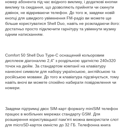
номер абонента під час вхідного виклику, і додаткові кнопки
виклику та скидання, що дозволяють прийняти чи скинути
дзвінок, не відкриваючи телефон. До того ж, завдяки новій
кнопці для швидкого увімкнення FM-радіо ви можете ще
більше користуватися Shell Duo, навіть не розкладаючи його:
достатньо просто підключити гарнітуру та увімкнути музику
одним натисканням.
Comfort 50 Shell Duo Type-C оснащений кольоровим
дисплеєм діагоналлю 2,4” з роздільною здатністю 240х320
точок на дюйм. За стандартом компанії на клавіатуру
нанесені символи для набору українською, англійською та
російською мовами. До того ж клавіатура підсвічується, тому
навіть вночі ви можете спокійно набирати повідомлення чи
номери.
Завдяки підтримці двох SIM-карт формату miniSIM телефон
працює в мобільних мережах стандарту GSM. Для
розширення користувацької пам’яті можна використати слот
для microSD-карток ємністю до 32 ГБ. Телефонна книга