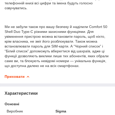
телефонній книзі всі цифри та імена будуть голосно
озвучуватись.
Ми не забули також про вашу безпеку й наділили Comfort 50
Shell Duo Type-C різними захисними функціями. Для
увімкнення пристрою можна встановити пароль, щоб ніхто,
крім власника, не зміг його розблокувати. Також можна
встановлювати пароль для SIM-карти. А “Чорний список” і
“Білий список” допоможуть вберегтися від шахраїв, адже ці
функції дозволяють виклики лише тих абонентів, яких обрали
саме ви, та блокують невідомі номери — унікальна функція,
що доступна далеко не на всіх смартфонах.
Приховати
Характеристики
Основні
Виробник
Sigma