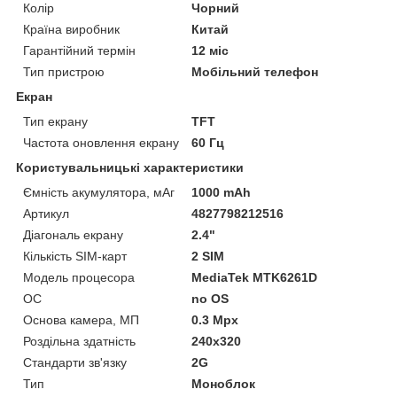
Колір
Чорний
Країна виробник
Китай
Гарантійний термін
12 міс
Тип пристрою
Мобільний телефон
Екран
Тип екрану
TFT
Частота оновлення екрану
60 Гц
Користувальницькі характеристики
Ємність акумулятора, мАг
1000 mAh
Артикул
4827798212516
Діагональ екрану
2.4"
Кількість SIM-карт
2 SIM
Модель процесора
MediaTek MTK6261D
ОС
no OS
Основа камера, МП
0.3 Mpx
Роздільна здатність
240x320
Стандарти зв'язку
2G
Тип
Моноблок