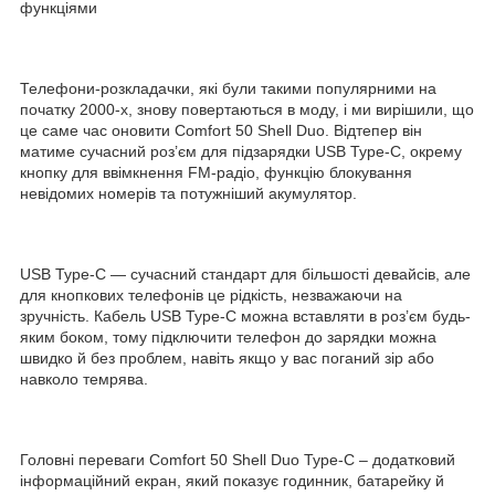
функціями
Телефони-розкладачки, які були такими популярними на
початку 2000-х, знову повертаються в моду, і ми вирішили, що
це саме час оновити Comfort 50 Shell Duo. Відтепер він
матиме сучасний роз’єм для підзарядки USB Type-C, окрему
кнопку для ввімкнення FM-радіо, функцію блокування
невідомих номерів та потужніший акумулятор.
USB Type-C — сучасний стандарт для більшості девайсів, але
для кнопкових телефонів це рідкість, незважаючи на
зручність. Кабель USB Type-C можна вставляти в роз’єм будь-
яким боком, тому підключити телефон до зарядки можна
швидко й без проблем, навіть якщо у вас поганий зір або
навколо темрява.
Головні переваги Comfort 50 Shell Duo Type-C – додатковий
інформаційний екран, який показує годинник, батарейку й