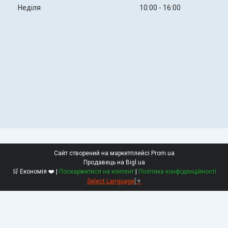
Неділя
10:00
16:00
Сайт створений на маркетплейсі
Prom.ua
Продавець на Bigl.ua
🛒 Економія ❤️ |
Поскаржитися на контент
|
Політика конфіденційності
Select Language
▼