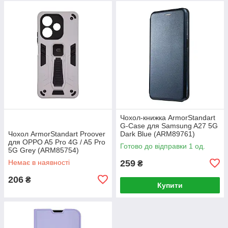
Чохол-книжка ArmorStandart
G-Case для Samsung A27 5G
Чохол ArmorStandart Proover
Dark Blue (ARM89761)
для OPPO A5 Pro 4G / A5 Pro
Готово до відправки 1 од.
5G Grey (ARM85754)
Немає в наявності
259
₴
206
₴
Купити