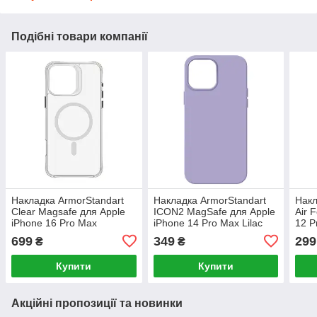
Подібні товари компанії
Накладка ArmorStandart
Накладка ArmorStandart
Накл
Clear Magsafe для Apple
ICON2 MagSafe для Apple
Air 
iPhone 16 Pro Max
iPhone 14 Pro Max Lilac
12 P
Tansparent (ARM78564)
(ARM68412)
(AR
699
349
299
₴
₴
Купити
Купити
Акційні пропозиції та новинки