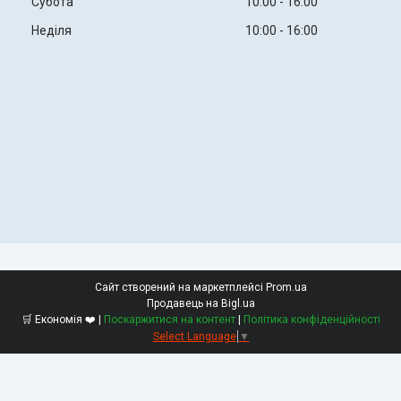
Субота
10:00
16:00
Неділя
10:00
16:00
Сайт створений на маркетплейсі
Prom.ua
Продавець на Bigl.ua
🛒 Економія ❤️ |
Поскаржитися на контент
|
Політика конфіденційності
Select Language
▼