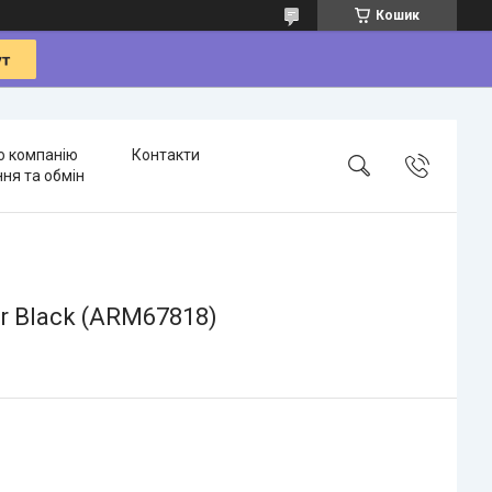
Кошик
о компанію
Контакти
ня та обмін
er Black (ARM67818)