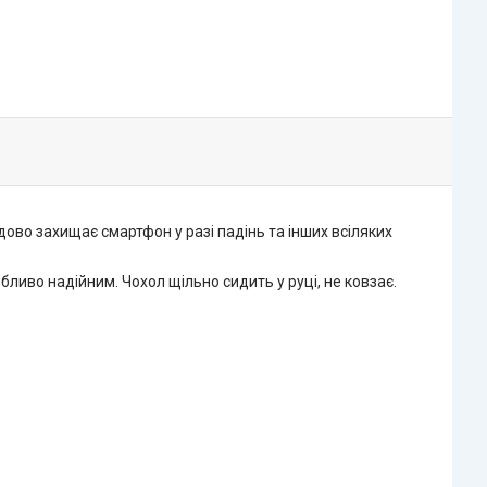
дово захищає смартфон у разі падінь та інших всіляких
ливо надійним. Чохол щільно сидить у руці, не ковзає.