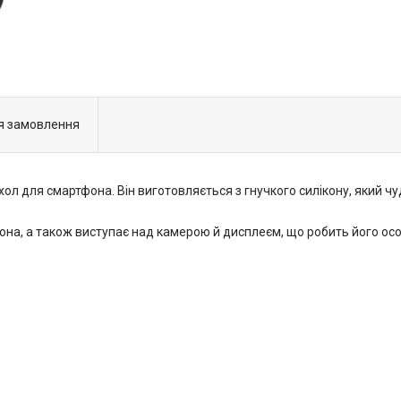
я замовлення
хол для смартфона. Він виготовляється з гнучкого силікону, який чу
она, а також виступає над камерою й дисплеєм, що робить його особ