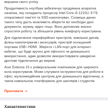
вершини свого успіху.
Продуктивність ноутбука забезпечує продумана апаратна
начинка, яку складають процесор Intel Core i3-1215U, 8 ГБ
оперативної пам'яті та SSD-накопичувач. Сховище даних
такого типу дасть можливість зберегти всі необхідні дані:
документи, музику, відео тощо. Воно допоможе значно
спростити роботу та збільшити рівень комфорту користувача.
Для підключення периферійних пристроїв, зовнішніх дисків,
флеш-накопичувачів і аксесуарів, пристрій оснащений
портами USB і HDMI. Зберігся і LAN-порт для інтернет-
кабелю, що буде зручно для офісного чи домашнього
використання, адже дозволяє використовувати швидкісне
дротове підключення до мережі.
Acer Extensa 15 є універсальним помічником для широкого
кола користувачів. Може слугувати інструментом для роботи в
офісі, мультимедійним центром для домашнього відпочинку, а
також навчальною платформою для школярів і студентів.
Приховати
Характеристики