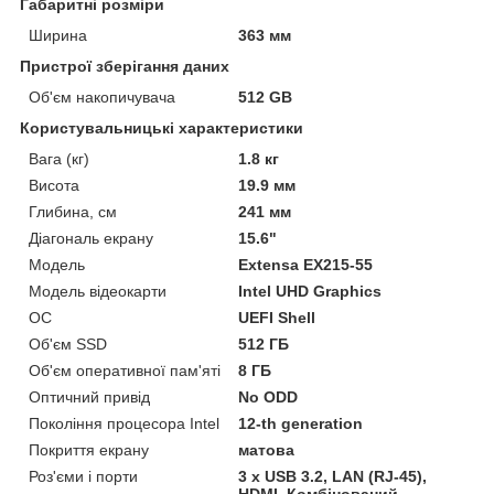
Габаритні розміри
Ширина
363 мм
Пристрої зберігання даних
Об'єм накопичувача
512 GB
Користувальницькі характеристики
Вага (кг)
1.8 кг
Висота
19.9 мм
Глибина, см
241 мм
Діагональ екрану
15.6"
Мoдель
Extensa EX215-55
Модель відеокарти
Intel UHD Graphics
ОС
UEFI Shell
Об'єм SSD
512 ГБ
Об'єм оперативної пам'яті
8 ГБ
Оптичний привід
No ODD
Покоління процесора Intel
12-th generation
Покриття екрану
матова
Роз'єми і порти
3 х USB 3.2, LAN (RJ-45),
HDMI, Комбінований