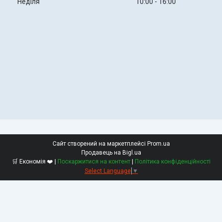
Неділя
10:00
16:00
Сайт створений на маркетплейсі
Prom.ua
Продавець на Bigl.ua
🛒 Економія ❤️ |
Поскаржитися на контент
|
Політика конфіденційності
Select Language
▼