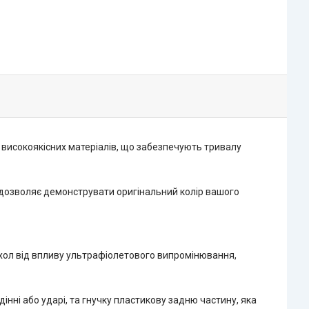
з високоякісних матеріалів, що забезпечують тривалу
ь дозволяє демонструвати оригінальний колір вашого
охол від впливу ультрафіолетового випромінювання,
інні або ударі, та гнучку пластикову задню частину, яка