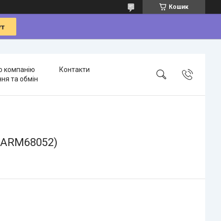
Кошик
о компанію
Контакти
ня та обмін
 (ARM68052)