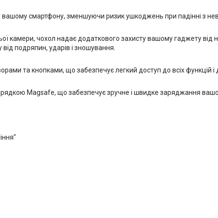
у вашому смартфону, зменшуючи ризик ушкоджень при падінні з нев
ї камери, чохол надає додаткового захисту вашому гаджету від н
 від подряпин, ударів і зношування.
рами та кнопками, що забезпечує легкий доступ до всіх функцій 
зарядкою Magsafe, що забезпечує зручне і швидке заряджання вашог
іння"