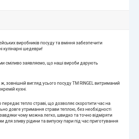
пейських виробників посуду та вміння забезпечити
і кулінарні шедеври!
у ми сміливо заявляємо, що наші вироби дарують
 ж, зовнішній вигляд усього посуду ТМ RINGEL витриманий
кремій кухні.
о передає тепло страві, що дозволяє скоротити час на
ьно довге утримання страви теплою, без необхідності
, завдяки чому можна легко, швидко та точно відміряти
 для зливу рідини та випуску пари під час приготування