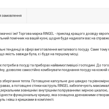
я замовлення
 смачної їжі! Торгова марка RINGEL - приклад кращого досвіду євро
льний помічник на вашій кухні, щодня буде надихати вас на справжн
альні тенденції в сфері виготовлення металевого посуду. Саме том
о якість завжди була, є і буде на першому місці.
 потреби в посуді та приборах найвимогливішої господині. До того
йну, дозволяє самостійно комбінувати поєднання посуду на кожній о
єю зберігання тепла. Потовщене капсульне дно швидко та рівномірн
равах, а потовщені стінки каструль RINGEL забезпечують максимал
 дзеркальним зовнішнім і внутрішнім поліруванням і мірною шкалою
віднести функціональну кришку, яка оснащена дренажними отворами
уль і ківш з кришками в комплекті.