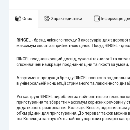
Опис
Характеристики
Інформація дл
RINGEL
- бренд якісного посуду й аксесуарів для здорової
максимум якості за прийнятною ціною. Посуд RINGEL - ідеа
RINGEL поєднав кращий досвід, сучасні технології та акту
споживачеві найкраще поєднання ціни та якості за умови, щ
Асортимент продукції бренду RINGEL повністю задовольняє
в універсальній концепції стриманого та лаконічного диза
Усі каструлі RINGEL вироблені за найновітнішою технологі
приготування та зберегти максимум корисних речовин у ст
додаткового розігрівання. Колекція Besser, відрізняється
об'єм рідини для приготування. До переваг також можна 
їжі. Колекція налічує п’ять найпопулярніших розмірів кастр