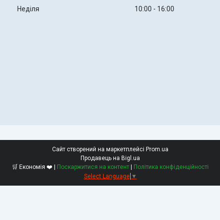
Неділя
10:00
16:00
Сайт створений на маркетплейсі
Prom.ua
Продавець на Bigl.ua
🛒 Економія ❤️ |
Поскаржитися на контент
|
Політика конфіденційності
Select Language
▼