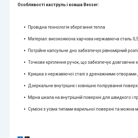
Особливості каструль і ковша Besser:
Провідна технологія зберігання тепла
Матеріал: високоякісна харчова нержавіюча сталь 0,
Потрійне капсульне дно забезпечує рівномірний розпод
Точкове кріплення ручок, що забезпечує довговічне
Кришка з нержавіючої сталі з дренажними отворами д
Дзеркальне внутрішнє і зовнішнє полірування поверх
Мірна шкала на внутрішній поверхні для швидкого і 
Сумісні з усіма типами варильної поверхні та можна