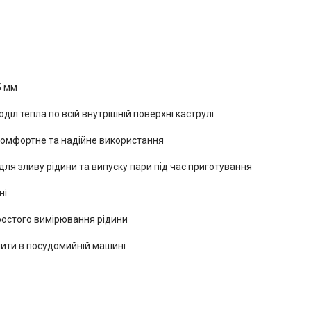
5 мм
іл тепла по всій внутрішній поверхні каструлі
 комфортне та надійне використання
ля зливу рідини та випуску пари під час приготування
ні
простого вимірювання рідини
 мити в посудомийній машині