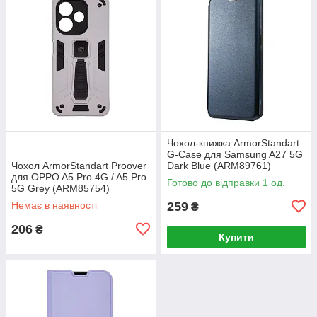
Чохол-книжка ArmorStandart
G-Case для Samsung A27 5G
Чохол ArmorStandart Proover
Dark Blue (ARM89761)
для OPPO A5 Pro 4G / A5 Pro
Готово до відправки 1 од.
5G Grey (ARM85754)
Немає в наявності
259
₴
206
₴
Купити