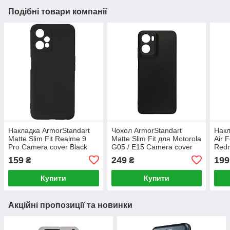
Подібні товари компанії
Накладка ArmorStandart
Чохол ArmorStandart
Накл
Matte Slim Fit Realme 9
Matte Slim Fit для Motorola
Air 
Pro Camera cover Black
G05 / E15 Camera cover
Redm
(ARM61483)
Black (ARM82997)
Came
159
249
199
₴
₴
(AR
Купити
Купити
Акційні пропозиції та новинки