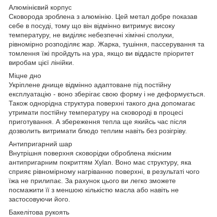
Алюмінієвий корпус
Сковорода зроблена з алюмінію. Цей метал добре показав
себе в посуді, тому що він відмінно витримує високу
температуру, не виділяє небезпечні хімічні сполуки,
рівномірно розподіляє жар. Жарка, тушіння, пассерування та
томлення їжі пройдуть на ура, якщо ви віддасте пріоритет
виробам цієї лінійки.
Міцне дно
Укріплене днище відмінно адаптоване під постійну
експлуатацію - воно зберігає свою форму і не деформується.
Також однорідна структура поверхні такого дна допомагає
утримати постійну температуру на сковороді в процесі
приготування. А збереження тепла ще якийсь час після
дозволить витримати блюдо теплим навіть без розігріву.
Антипригарний шар
Внутрішня поверхня сковорідки оброблена якісним
антипригарним покриттям Xylan. Воно має структуру, яка
сприяє рівномірному нагріванню поверхні, в результаті чого
їжа не прилипає. За рахунок цього ви легко зможете
посмажити її з меншою кількістю масла або навіть не
застосовуючи його.
Бакелітова рукоять