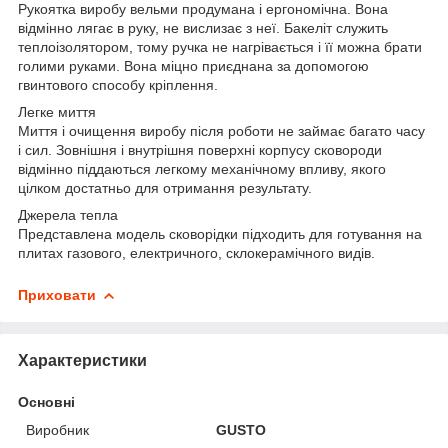
Рукоятка виробу вельми продумана і ергономічна. Вона
відмінно лягає в руку, не вислизає з неї. Бакеліт служить
теплоізолятором, тому ручка не нагрівається і її можна брати
голими руками. Вона міцно приєднана за допомогою
гвинтового способу кріплення.
Легке миття
Миття і очищення виробу після роботи не займає багато часу
і сил. Зовнішня і внутрішня поверхні корпусу сковороди
відмінно піддаються легкому механічному впливу, якого
цілком достатньо для отримання результату.
Джерела тепла
Представлена ​​модель сковорідки підходить для готування на
плитах газового, електричного, склокерамічного видів.
Приховати
Характеристики
Основні
Виробник
GUSTO