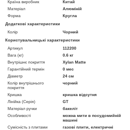
Країна виробник
Китай
Матеріал
Алюміній
Форма
Кругла
Додаткові характеристики
Колір
Чорний
Користувальницькі характеристики
Артикул
112200
Вага (кг)
0.6 кг
Внутрішнє покриття
Xylan Matte
Гарантійний термін
0 мес
Діаметр
24 см
Колір внутрішнього
чорний
покриття
Кришка
кришка відсутня
Лінійка (Серія)
GT
Матеріал ручки
бакеліт
Особливості
можна мити в посудомийній
машині
Сумісність з плитами
газові плити, електричні