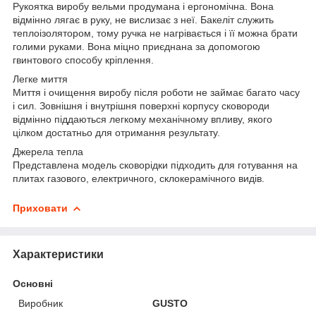
Рукоятка виробу вельми продумана і ергономічна. Вона
відмінно лягає в руку, не вислизає з неї. Бакеліт служить
теплоізолятором, тому ручка не нагрівається і її можна брати
голими руками. Вона міцно приєднана за допомогою
гвинтового способу кріплення.
Легке миття
Миття і очищення виробу після роботи не займає багато часу
і сил. Зовнішня і внутрішня поверхні корпусу сковороди
відмінно піддаються легкому механічному впливу, якого
цілком достатньо для отримання результату.
Джерела тепла
Представлена ​​модель сковорідки підходить для готування на
плитах газового, електричного, склокерамічного видів.
Приховати
Характеристики
Основні
Виробник
GUSTO