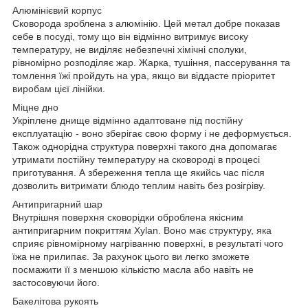
Алюмінієвий корпус
Сковорода зроблена з алюмінію. Цей метал добре показав
себе в посуді, тому що він відмінно витримує високу
температуру, не виділяє небезпечні хімічні сполуки,
рівномірно розподіляє жар. Жарка, тушіння, пассерування та
томлення їжі пройдуть на ура, якщо ви віддасте пріоритет
виробам цієї лінійки.
Міцне дно
Укріплене днище відмінно адаптоване під постійну
експлуатацію - воно зберігає свою форму і не деформується.
Також однорідна структура поверхні такого дна допомагає
утримати постійну температуру на сковороді в процесі
приготування. А збереження тепла ще якийсь час після
дозволить витримати блюдо теплим навіть без розігріву.
Антипригарний шар
Внутрішня поверхня сковорідки оброблена якісним
антипригарним покриттям Xylan. Воно має структуру, яка
сприяє рівномірному нагріванню поверхні, в результаті чого
їжа не прилипає. За рахунок цього ви легко зможете
посмажити її з меншою кількістю масла або навіть не
застосовуючи його.
Бакелітова рукоять