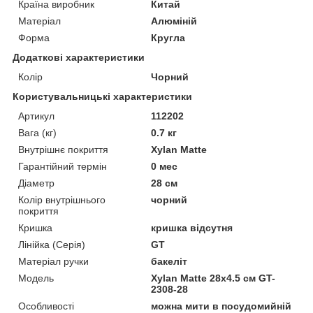
Країна виробник
Китай
Матеріал
Алюміній
Форма
Кругла
Додаткові характеристики
Колір
Чорний
Користувальницькі характеристики
Артикул
112202
Вага (кг)
0.7 кг
Внутрішнє покриття
Xylan Matte
Гарантійний термін
0 мес
Діаметр
28 см
Колір внутрішнього
чорний
покриття
Кришка
кришка відсутня
Лінійка (Серія)
GT
Матеріал ручки
бакеліт
Мoдель
Xylan Matte 28x4.5 cм GT-
2308-28
Особливості
можна мити в посудомийній