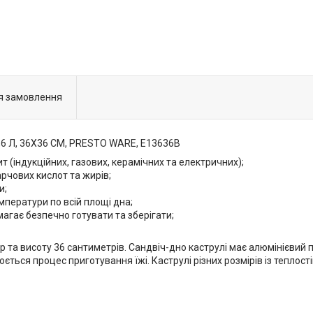
я замовлення
 Л, 36X36 СМ, PRESTO WARE, E13636B
 (індукційних, газових, керамічних та електричних);
харчових кислот та жирів;
и;
мператури по всій площі дна;
магає безпечно готувати та зберігати;
тр та висоту 36 сантиметрів. Сандвіч-дно каструлі має алюмінієвий
ється процес приготування їжі. Каструлі різних розмірів із теплост