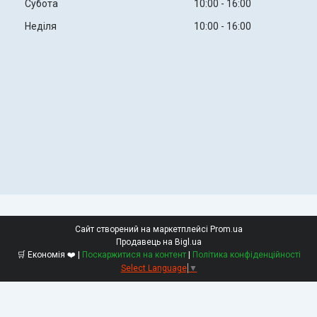
Субота
10:00
16:00
Неділя
10:00
16:00
Сайт створений на маркетплейсі
Prom.ua
Продавець на Bigl.ua
🛒 Економія ❤️ |
Поскаржитися на контент
|
Політика конфіденційності
Select Language
▼