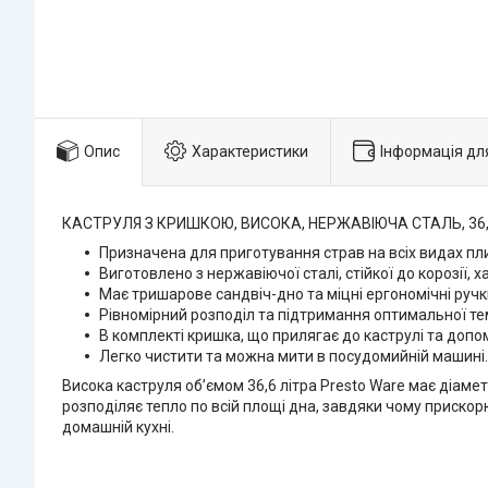
Опис
Характеристики
Інформація дл
КАСТРУЛЯ З КРИШКОЮ, ВИСОКА, НЕРЖАВІЮЧА СТАЛЬ, 36,6
Призначена для приготування страв на всіх видах плит
Виготовлено з нержавіючої сталі, стійкої до корозії, 
Має тришарове сандвіч-дно та міцні ергономічні ручк
Рівномірний розподіл та підтримання оптимальної те
В комплекті кришка, що прилягає до каструлі та допо
Легко чистити та можна мити в посудомийній машині.
Висока каструля об’ємом 36,6 літра Presto Ware має діаме
розподіляє тепло по всій площі дна, завдяки чому прискорю
домашній кухні.