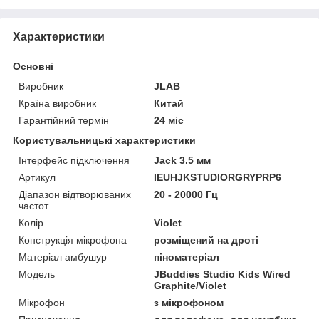
Характеристики
Основні
Виробник
JLAB
Країна виробник
Китай
Гарантійний термін
24 міс
Користувальницькі характеристики
Інтерфейс підключення
Jack 3.5 мм
Артикул
IEUHJKSTUDIORGRYPRP6
Діапазон відтворюваних
20 - 20000 Гц
частот
Колір
Violet
Конструкція мікрофона
розміщений на дроті
Матеріал амбушур
піноматеріал
Мoдель
JBuddies Studio Kids Wired
Graphite/Violet
Мікрофон
з мікрофоном