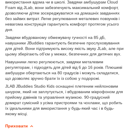
використання вдома чи в школі. Завдяки амбушурам Cloud
Foam від JLab, вони забезпечують максимальний комфорт,
дозволяючи дітям зосереджуватися на домашніх завданнях
без зайвих витрат. Легке регулювання металевих повзунків і
невагома конструкція гарантують комфорт протягом усього
дня.
Завдяки вбудованому обмежувачу гучності на 85 дБ,
навушники JBuddies гарантують безпечне прослуховування
для дітей. Вони підтримують високу якість звуку JLab, але при
цьому зберігають об'єм у межах, безпечних для дитячих вух.
Навушники легко регулюються, завдяки металевим
регуляторам, і підходять для дітей від 6 до 16 років. Плюшеві
амбушури обертаються на 80 градусів і можуть складатися,
що дозволяє зручно брати їх із собою у подорожі.
JLAB JBuddies Studio Kids оснащені плетеним нейлоновим
шнуром, який не заплутується, і вбудованим мікрофоном для
прийому дзвінків та управління музикою. 90-градусний
домкрат сумісний з усіма пристроями та чохлами, що робить
їх ідеальними для використання у будь-який час і в будь-
якому місці.
Приховати