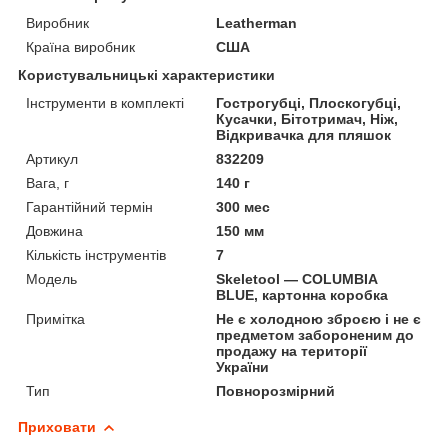
Виробник
Leatherman
Країна виробник
США
Користувальницькі характеристики
Інструменти в комплекті
Гострогубці, Плоскогубці,
Кусачки, Бітотримач, Ніж,
Відкривачка для пляшок
Артикул
832209
Вага, г
140 г
Гарантійний термін
300 мес
Довжина
150 мм
Кількість інструментів
7
Мoдель
Skeletool — COLUMBIA
BLUE, картонна коробка
Примітка
Не є холодною зброєю і не є
предметом забороненим до
продажу на території
України
Тип
Повнорозмірний
Приховати