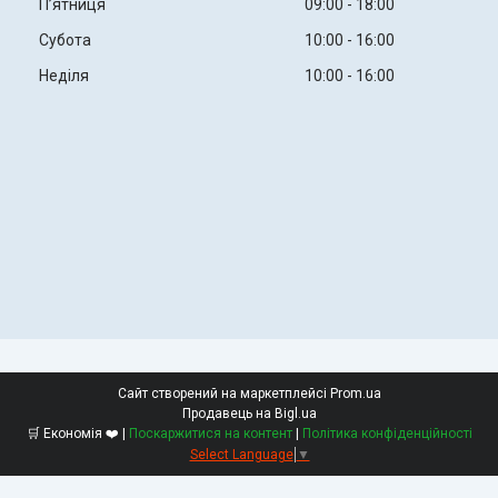
Пʼятниця
09:00
18:00
Субота
10:00
16:00
Неділя
10:00
16:00
Сайт створений на маркетплейсі
Prom.ua
Продавець на Bigl.ua
🛒 Економія ❤️ |
Поскаржитися на контент
|
Політика конфіденційності
Select Language
▼