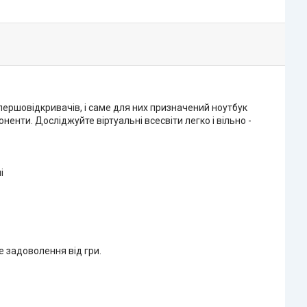
 першовідкривачів, і саме для них призначений ноутбук
ненти. Досліджуйте віртуальні всесвіти легко і вільно -
і
 задоволення від гри.