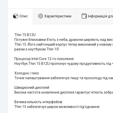
Опис
Характеристики
Інформація дл
Thin 15 B12U
Потужні блискавки б'ють з неба, дракони ширяють над висо
Thin 15. Його найтонший корпус тепер виконаний у новому к
разом з ноутбуком Thin 15!
Процесор Intel Core 12-го покоління
Ноутбук Thin 15 B12U пропонує чудову продуктивність під 
Холодно і тихо
Точне налаштування забезпечує тишу та прохолоду під на
Швидкісний дисплей
Висока частота оновлення дисплея гарантує чіткість зобр
Велика кількість інтерфейсів
Thin 15 забезпечує широкі можливості під'єднання.