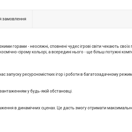
я замовлення
кими горами - неосяжні, сповнені чудес ігрові світи чекають своїх
осмічно-сірому кольорі, а всередині нього - ще більш потужні компо
час запуску ресурсномістких ігор і роботи в багатозадачному режим
вантаженням у будь-якій обстановці.
аження в динамічних сценах. Це дасть змогу отримати максимальне