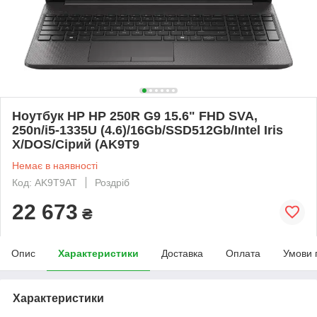
Ноутбук HP HP 250R G9 15.6" FHD SVA,
250n/i5-1335U (4.6)/16Gb/SSD512Gb/Intel Iris
X/DOS/Сірий (AK9T9
Немає в наявності
Код: AK9T9AT
Роздріб
22 673
₴
Опис
Характеристики
Доставка
Оплата
Умови 
Характеристики