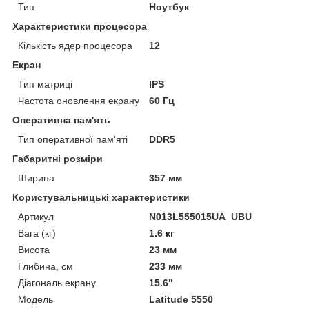
Тип
Ноутбук
Характеристики процесора
Кількість ядер процесора
12
Екран
Тип матриці
IPS
Частота оновлення екрану
60 Гц
Оперативна пам'ять
Тип оперативної пам'яті
DDR5
Габаритні розміри
Ширина
357 мм
Користувальницькі характеристики
Артикул
N013L555015UA_UBU
Вага (кг)
1.6 кг
Висота
23 мм
Глибина, см
233 мм
Діагональ екрану
15.6"
Мoдель
Latitude 5550