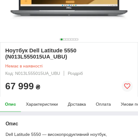
Ноутбук Dell Latitude 5550
(N013L555015UA_UBU)
Немає в наявності
Код: N013L555015UA_UBU
Роздріб
67 999
₴
Опис
Характеристики
Доставка
Оплата
Умови п
Опис
Dell Latitude 5550 — високопродуктивний ноутбук,