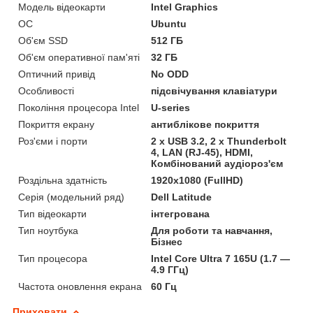
Модель відеокарти
Intel Graphics
ОС
Ubuntu
Об'єм SSD
512 ГБ
Об'єм оперативної пам'яті
32 ГБ
Оптичний привід
No ODD
Особливості
підсвічування клавіатури
Покоління процесора Intel
U-series
Покриття екрану
антиблікове покриття
Роз'єми і порти
2 х USB 3.2, 2 х Thunderbolt
4, LAN (RJ-45), HDMI,
Комбінований аудіороз'єм
Роздільна здатність
1920х1080 (FullHD)
Серія (модельний ряд)
Dell Latitude
Тип відеокарти
інтегрована
Тип ноутбука
Для роботи та навчання,
Бізнес
Тип процесора
Intel Core Ultra 7 165U (1.7 —
4.9 ГГц)
Частота оновлення екрана
60 Гц
Приховати