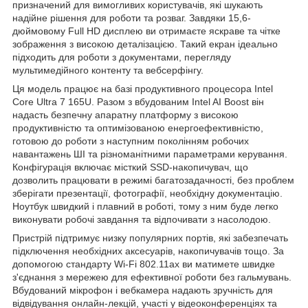
призначений для вимогливих користувачів, які шукають
надійне рішення для роботи та розваг. Завдяки 15,6-
дюймовому Full HD дисплею ви отримаєте яскраве та чітке
зображення з високою деталізацією. Такий екран ідеально
підходить для роботи з документами, перегляду
мультимедійного контенту та вебсерфінгу.
Ця модель працює на базі продуктивного процесора Intel
Core Ultra 7 165U. Разом з вбудованим Intel AI Boost він
надасть безпечну апаратну платформу з високою
продуктивністю та оптимізованою енергоефективністю,
готовою до роботи з наступним поколінням робочих
навантажень ШІ та різноманітними параметрами керування.
Конфігурація включає місткий SSD-накопичувач, що
дозволить працювати в режимі багатозадачності, без проблем
зберігати презентації, фотографії, необхідну документацію.
Ноутбук швидкий і плавний в роботі, тому з ним буде легко
виконувати робочі завдання та відпочивати з насолодою.
Пристрій підтримує низку популярних портів, які забезпечать
підключення необхідних аксесуарів, накопичувачів тощо. За
допомогою стандарту Wi-Fi 802.11ax ви матимете швидке
з'єднання з мережею для ефективної роботи без гальмувань.
Вбудований мікрофон і вебкамера надають зручність для
відвідування онлайн-лекцій, участі у відеоконференціях та