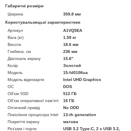
Габаритні розміри
Ширина
359.8 мм
Користувальницькі характеристики
Артикул
A1VQ5EA
Вага (кг)
1.59 кг
Висота
18.6 мм
Глибина, см
236 мм
Діагональ екрану
15.6"
Колір
Золотий
Мoдель
15-fd0106ua
Модель відеокарти
Intel UHD Graphics
ОС
DOS
Об'єм SSD
512 ГБ
Об'єм оперативної пам'яті
16 ГБ
Оптичний привід
No ODD
Покоління процесора Intel
13-th generation
Покриття екрану
матова
Роз'єми і порти
USB 3.2 Type-C, 2 х USB 3.2,