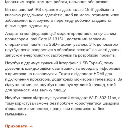
ідеальним варіантом для роботи, навчання або розваг.
Він оснащений IPS-екраном з діагоналлю 15.6" дюймів та
високою роздільною здатністю, щоб ви могли отримати чітке
зображення для зручного перегляду робочих завдань та
фільмів для відпочинку.
Апаратна конфігурація цієї моделі представлена сучасним
процесором Intel Core i3 1315U, достатніми запасами
оперативної пам'яті та SSD-накопичувачем. З їх допомогою
ноутбук легко впорається з обробкою великої кількості даних,
запуском енергомістких застосунків та розробкою проєктів.
Ноутбук підтримує сучасний інтерфейс USB Type-C, тому
дозволить швидко здійснювати запис та передачу інформації
з пристрою на накопичувач. Також є відеопорт HDMI для
підключення проєкторів, додаткових моніторів і телевізорів. За
відсутності мишки ноутбук пропонує чутливий тачпад, який
для зручності має велику площу.
Ноутбук також підтримує сучасний стандарт Wi-Fi 802.11ax, а
тому користувач зможе без проблем користуватися швидким
з'єднанням з мережею, працюючи ефективно та без
гальмувань.
Приховати