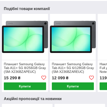
Подібні товари компанії
Планшет Samsung Galaxy
Планшет Samsung Galaxy
Накл
Tab A11+ 5G 8/256GB Gray
Tab A11+ 5G 6/128GB Gray
Full
(SM-X236BZAPEUC)
(SM-X236BZAREUC)
Note
Pink
15 299
12 099
119
₴
₴
Купити
Купити
Акційні пропозиції та новинки