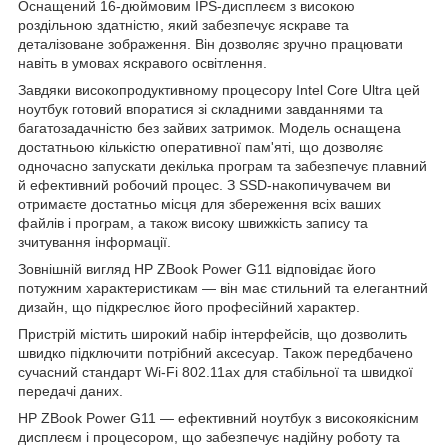
Оснащений 16-дюймовим IPS-дисплеєм з високою
роздільною здатністю, який забезпечує яскраве та
деталізоване зображення. Він дозволяє зручно працювати
навіть в умовах яскравого освітлення.
Завдяки високопродуктивному процесору Intel Core Ultra цей
ноутбук готовий впоратися зі складними завданнями та
багатозадачністю без зайвих затримок. Модель оснащена
достатньою кількістю оперативної пам'яті, що дозволяє
одночасно запускати декілька програм та забезпечує плавний
й ефективний робочий процес. З SSD-накопичувачем ви
отримаєте достатньо місця для збереження всіх ваших
файлів і програм, а також високу швижкість запису та
зчитування інформації.
Зовнішній вигляд HP ZBook Power G11 відповідає його
потужним характеристикам — він має стильний та елегантний
дизайн, що підкреслює його професійний характер.
Пристрій містить широкий набір інтерфейсів, що дозволить
швидко підключити потрібний аксесуар. Також передбачено
сучасний стандарт Wi-Fi 802.11ax для стабільної та швидкої
передачі даних.
HP ZBook Power G11 — ефективний ноутбук з високоякісним
дисплеєм і процесором, що забезпечує надійну роботу та