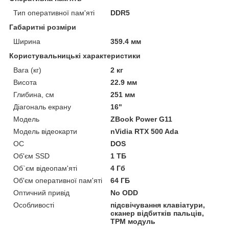
Тип оперативної пам'яті
DDR5
Габаритні розміри
Ширина
359.4 мм
Користувальницькі характеристики
Вага (кг)
2 кг
Висота
22.9 мм
Глибина, см
251 мм
Діагональ екрану
16"
Мoдель
ZBook Power G11
Модель відеокарти
nVidia RTX 500 Ada
ОС
DOS
Об'єм SSD
1 ТБ
Об`єм відеопам'яті
4 Гб
Об'єм оперативної пам'яті
64 ГБ
Оптичний привід
No ODD
Особливості
підсвічування клавіатури,
сканер відбитків пальців,
TPM модуль