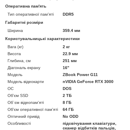
Оперативна пам'ять
Тип оперативної пам'яті
DDR5
Габаритні розміри
Ширина
359.4 мм
Користувальницькі характеристики
Вага (кг)
2 кг
Висота
22.9 мм
Глибина, см
251 мм
Діагональ екрану
16"
Мoдель
ZBook Power G11
Модель відеокарти
nVIDIA GeForce RTX 3000
ОС
DOS
Об'єм SSD
2 ТБ
Об`єм відеопам'яті
8 ГБ
Об'єм оперативної пам'яті
64 ГБ
Оптичний привід
No ODD
Особливості
підсвічування клавіатури,
сканер відбитків пальців,