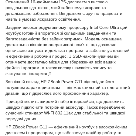
Оснащений 16-дюймовим IPS-дисплеєм з високою
роздільною здатністю, який забезпечує яскраве та
деталізоване зображення. Він дозволяє зручно працювати
навіть в умовах яскравого освітлення.
Завдяки високопродуктивному процесору Intel Core Ultra цей
ноутбук готовий впоратися зі складними завданнями та
багатозадачністю без зайвих затримок. Модель оснащена
достатньою кількістю оперативної пам'яті, що дозволяє
одночасно запускати декілька програм та забезпечує плавний
й ефективний робочий процес. З SSD-накопичувачем ви
отримаєте достатньо місця для збереження всіх ваших
файлів і програм, а також високу швижкість запису та
зчитування інформації.
Зовнішній вигляд HP ZBook Power G11 відповідає його
потужним характеристикам — він має стильний та елегантний
дизайн, що підкреслює його професійний характер.
Пристрій містить широкий набір інтерфейсів, що дозволить
швидко підключити потрібний аксесуар. Також передбачено
сучасний стандарт Wi-Fi 802.11ax для стабільної та швидкої
передачі даних.
HP ZBook Power G11 — ефективний ноутбук з високоякісним
дисплеєм і процесором, що забезпечує надійну роботу та