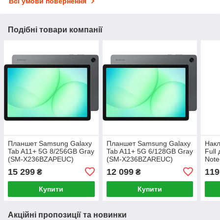
Всі умови повернення
Подібні товари компанії
Планшет Samsung Galaxy
Планшет Samsung Galaxy
Накл
Tab A11+ 5G 8/256GB Gray
Tab A11+ 5G 6/128GB Gray
Full
(SM-X236BZAPEUC)
(SM-X236BZAREUC)
Note
Pink
15 299
12 099
119
₴
₴
Купити
Купити
Акційні пропозиції та новинки