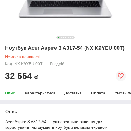
Ноутбук Acer Aspire 3 A317-54 (NX.K9YEU.00T)
Немає в наявності
Код: NX.K9YEU.00T
Роздріб
32 664
₴
Опис
Характеристики
Доставка
Оплата
Умови п
Опис
Acer Aspire 3 A317-54 — універсальне рішення для
користувачів, які шукають ноутбук з великим екраном.