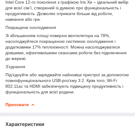
Intel Core 12-го покоління з графікою Iris Xe – ідеальний вибір
для всієї сім’ї, створений із думкою про функціональність і
продуктивність. Дозволяє отримати більше від роботи,
навчання або гри.
Покращене охолодження
Зі збільшенням площі поверхні вентилятора на 78%,
насолоджуйтеся покращеною системою охолодження і
додатковими 17% теплоємності. Можна насолоджуватися
довшими, ефективнішими сеансами роботи без підключення
до мережі.
З’єднання
Під’єднуйте або заряджайте найновіші пристрої за допомогою
повнофункціонального USB-роз’єму 3.2. Крім того, Wi-Fi
802.11ac та HDMI забезпечують підвищену продуктивність і
функціональність для всієї родини.
Приховати
Характеристики