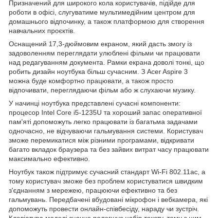
Призначений для широкого кола користувачів, підійде для
роботи в офісі, слугуватиме мультимедійним центром для
домашнього відпочинку, а також платформою для створення
навчальних проєктів.
Оснащений 17,3-дюймовим екраном, який дасть змогу із
задоволенням переглядати улюблені фільми чи працювати
над редагуванням документа. Рамки екрана доволі тонкі, що
робить дизайн ноутбука більш сучасним. З Acer Aspire 3
можна буде комфортно працювати, а також просто
відпочивати, переглядаючи фільм або ж слухаючи музику.
У начинці ноутбука представлені сучасні компоненти:
процесор Intel Core i5-1235U та хороший запас оперативної
пам'яті допоможуть легко працювати із багатьма задачами
одночасно, не відчуваючи гальмування системи. Користувач
зможе перемикатися між різними програмами, відкривати
багато вкладок браузера та без зайвих витрат часу працювати
максимально ефективно.
Ноутбук також підтримує сучасний стандарт Wi-Fi 802.11ac, а
тому користувач зможе без проблем користуватися швидким
з'єднанням з мережею, працюючи ефективно та без
гальмувань. Передбачені вбудовані мікрофон і вебкамера, які
допоможуть провести онлайн-співбесіду, нараду чи зустріч.
Клавіатура моделі значно полегшує набір тексту, тому з цим