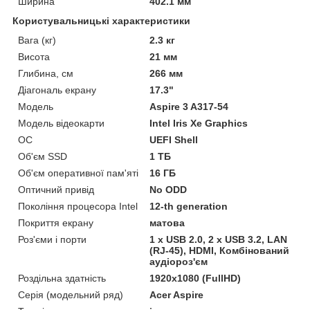
Ширина
402.1 мм
Користувальницькі характеристики
Вага (кг)
2.3 кг
Висота
21 мм
Глибина, см
266 мм
Діагональ екрану
17.3"
Мoдель
Aspire 3 A317-54
Модель відеокарти
Intel Iris Xe Graphics
ОС
UEFI Shell
Об'єм SSD
1 ТБ
Об'єм оперативної пам'яті
16 ГБ
Оптичний привід
No ODD
Покоління процесора Intel
12-th generation
Покриття екрану
матова
Роз'єми і порти
1 х USB 2.0, 2 х USB 3.2, LAN
(RJ-45), HDMI, Комбінований
аудіороз'єм
Роздільна здатність
1920х1080 (FullHD)
Серія (модельний ряд)
Acer Aspire