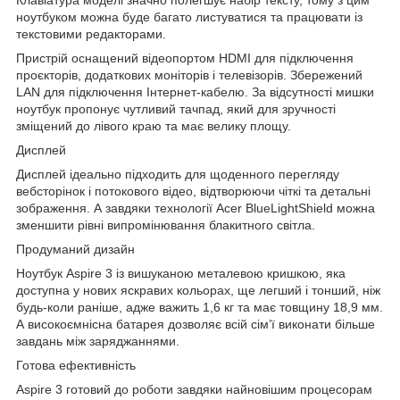
ноутбуком можна буде багато листуватися та працювати із
текстовими редакторами.
Пристрій оснащений відеопортом HDMI для підключення
проєкторів, додаткових моніторів і телевізорів. Збережений
LAN для підключення Інтернет-кабелю. За відсутності мишки
ноутбук пропонує чутливий тачпад, який для зручності
зміщений до лівого краю та має велику площу.
Дисплей
Дисплей ідеально підходить для щоденного перегляду
вебсторінок і потокового відео, відтворюючи чіткі та детальні
зображення. А завдяки технології Acer BlueLightShield можна
зменшити рівні випромінювання блакитного світла.
Продуманий дизайн
Ноутбук Aspire 3 із вишуканою металевою кришкою, яка
доступна у нових яскравих кольорах, ще легший і тонший, ніж
будь-коли раніше, адже важить 1,6 кг та має товщину 18,9 мм.
А високоємнісна батарея дозволяє всій сім’ї виконати більше
завдань між заряджаннями.
Готова ефективність
Aspire 3 готовий до роботи завдяки найновішим процесорам