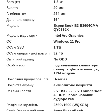
Вага (кг)
1.8 кг
Висота
20 мм
Глибина, см
254 мм
Діагональ екрану
16"
Мoдель
ExpertBook B3 B3604CMA-
QY0335X
Модель відеокарти
Intel Arc Graphics
ОС
Windows 11 Pro
Об'єм SSD
1 ТБ
Об'єм оперативної пам'яті
32 ГБ
Оптичний привід
No ODD
Особливості
підсвічування клавіатури,
сканер відбитків пальців,
TPM модуль
Покоління процесора Intel
U-series
Покриття екрану
антиблікове покриття
Роз'єми і порти
2 х USB 3.2, 2 х Thunderbolt
4, HDMI, Комбінований
аудіороз'єм
Роздільна здатність
2560x1600 (WQXGA)
Серія (модельний ряд)
Asus ExpertBook