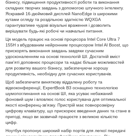
бізнесу, підвищення продуктивності роботи та виконання
складних творчих завдань з допомогою штучного інтелекту.
Яскравий 16-дюймовий дисплей NanoEdge із широкими
кутами огляду та роздільною здатністю WQXGA
гарантуватиме чудові візуальні враження і дозволить
вирішувати будь-які робочі чи навчальні питання.
Ця модель працює на основі процесора Intel Core Ultra 7
155H з вбудованим нейронним процесором Intel AI Boost, що
прискорять виконання завдань завдяки сучасним
удосконаленням на основі технологій ШІ. Достатній вміст
пам'яті доповнює процесори та надає більше можливостей
для розвитку вашого бізнесу, забезпечуючи хорошу
продуктивність, необхідну для сучасних користувачів.
Щоб забезпечити виняткову віддалену роботу та
відеоконференції, ExpertBook B3 оснащено технологією
шумопоглинання на основі ШІ, яка усуває небажаний
фоновий шум і вловлює голос користувача для оптимальної
якості конференц-зв’язку. Пристрій має повнорозмірну
цифрову клавіатуру, що прискорює введення даних та стане в
пригоді, якщо ви зазвичай працюєте з великою кількістю
цифр.
Ноутбук пропонує широкий набір портів для легкої передачі