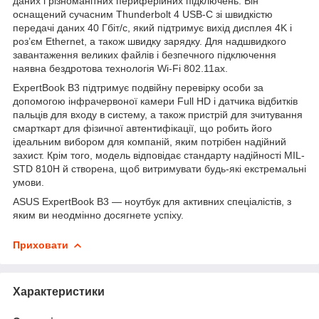
даних і різноманітних периферійних підключень. Він
оснащений сучасним Thunderbolt 4 USB-C зі швидкістю
передачі даних 40 Гбіт/с, який підтримує вихід дисплея 4K і
роз’єм Ethernet, а також швидку зарядку. Для надшвидкого
завантаження великих файлів і безпечного підключення
наявна бездротова технологія Wi-Fi 802.11ax.
ExpertBook B3 підтримує подвійну перевірку особи за
допомогою інфрачервоної камери Full HD і датчика відбитків
пальців для входу в систему, а також пристрій для зчитування
смарткарт для фізичної автентифікації, що робить його
ідеальним вибором для компаній, яким потрібен надійний
захист. Крім того, модель відповідає стандарту надійності MIL-
STD 810H й створена, щоб витримувати будь-які екстремальні
умови.
ASUS ExpertBook B3 — ноутбук для активних спеціалістів, з
яким ви неодмінно досягнете успіху.
Приховати
Характеристики