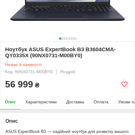
Ноутбук ASUS ExpertBook B3 B3604CMA-
QY0335X (90NX0731-M00BY0)
Немає в наявності
Код: 90NX0731-M00BY0
Роздріб
56 999
₴
Опис
Характеристики
Доставка
Оплата
Умови п
Опис
ASUS ExpertBook B3 — надійний ноутбук для розвитку вашого