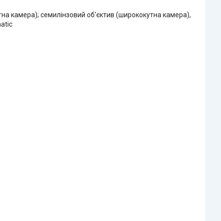
утна камера); семилінзовий об'єктив (ширококутна камера),
atic