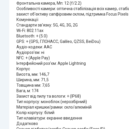
Фронтальна камера, Мп: 12 (f/2.2)
Особливості камери: оптична стабілізація всіх камер, стаб
захист об'єктиву сапфіровим склом, підтримка Focus Pixels
Комунікації
Стандарти зв'язку: 5G, 4G, 3G, 2G
Wi-Fi: 802.11ax
Bluetooth: + (5.0)
GPS: + (GPS, ГЛОНАСС, Galileo, QZSS, BeiDou)
Аудіо-кодеки: AAC
Аудіороз'єм: ні
NFC: + (Apple Pay)
Інтерфейсний роз'єм: Apple Lightning
Корпус
Висота, мм: 146,7
Ширина, мм: 71,5
Товщина мм: 7,65
Вага, м: 174
Захист від пилу та вологи: + (IP68)
Тип корпусу: моноблок (нерозбірний)
Матеріал кришки/рамки: скло/алюміній
Колір корпусу: білий
Тип клавіатури: екранне введення
Додатково
Сканер відбитка/особи: Сканер особи (Face ID)