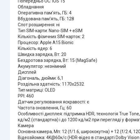
Попередньо ОС: iOS 15
Обладнання
Оперативна пам'ять, ГБ: 4
Вбудована пам'ять, ГБ: 128
Слот розширення: ні
Тип SIM-карти: Nano-SIM + eSIM
Кількість фізичних SIM-карток: 2
Процесор: Apple A15 Bionic
Кількість ядер: 6
Швидка зарядка, Вт: 20
Бездротова зарядка, Вт: 15 (MagSafe)
Акумулятор: незнімний
Дисплей
Діагональ, дюйми: 6,1
Роздільна здатність: 1170x2532
Тип матриці: OLED
PPI: 460
Датчик регулювання яскравості: є
Частота оновлення, Гц: 60
Особливості дисплея: підтримка HDR, технологія True Tone,
кд/м2 (стандартна) і до 1200 кд/м2 при перегляді у формат
Камера
Основна камера, Мп: 12 (f/1.6, ширококутна) + 12 (f/2.4, 1
Відеозйомка: 4K@60к/с (HDR-відео в стандарті Dolby Vision 