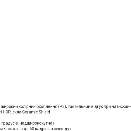
 широкий колірний охоплення (P3), тактильний відгук при натисканн
і HDR, скло Ceramic Shield
20 градусів, надширококутна)
із частотою до 60 кадрів за секунду)