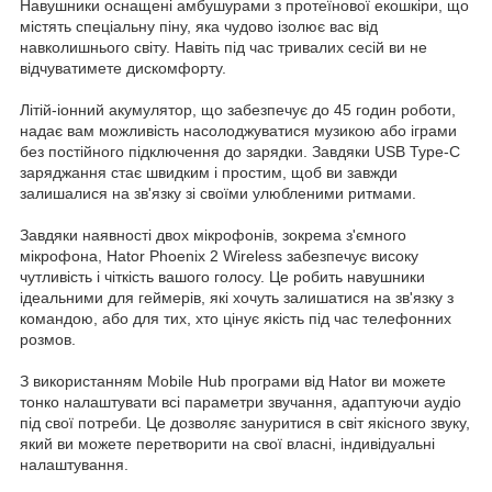
Навушники оснащені амбушурами з протеїнової екошкіри, що
містять спеціальну піну, яка чудово ізолює вас від
навколишнього світу. Навіть під час тривалих сесій ви не
відчуватимете дискомфорту.
Літій-іонний акумулятор, що забезпечує до 45 годин роботи,
надає вам можливість насолоджуватися музикою або іграми
без постійного підключення до зарядки. Завдяки USB Type-C
заряджання стає швидким і простим, щоб ви завжди
залишалися на зв'язку зі своїми улюбленими ритмами.
Завдяки наявності двох мікрофонів, зокрема з'ємного
мікрофона, Hator Phoenix 2 Wireless забезпечує високу
чутливість і чіткість вашого голосу. Це робить навушники
ідеальними для геймерів, які хочуть залишатися на зв'язку з
командою, або для тих, хто цінує якість під час телефонних
розмов.
З використанням Mobile Hub програми від Hator ви можете
тонко налаштувати всі параметри звучання, адаптуючи аудіо
під свої потреби. Це дозволяє зануритися в світ якісного звуку,
який ви можете перетворити на свої власні, індивідуальні
налаштування.