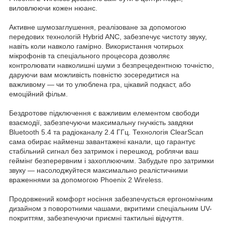
виловлюючи кожен нюанс.
Активне шумозаглушення, реалізоване за допомогою
передових технологій Hybrid ANC, забезпечує чистоту звуку,
навіть коли навколо гамірно. Використання чотирьох
мікрофонів та спеціального процесора дозволяє
контролювати навколишні шуми з безпрецедентною точністю,
даруючи вам можливість повністю зосередитися на
важливому — чи то улюблена гра, цікавий подкаст, або
емоційний фільм.
Бездротове підключення є важливим елементом свободи
взаємодії, забезпечуючи максимальну гнучкість завдяки
Bluetooth 5.4 та радіоканалу 2.4 ГГц. Технологія ClearScan
сама обирає найменш завантажені канали, що гарантує
стабільний сигнал без затримок і перешкод, роблячи ваш
геймінг безперервним і захоплюючим. Забудьте про затримки
звуку — насолоджуйтеся максимально реалістичними
враженнями за допомогою Phoenix 2 Wireless.
Продовжений комфорт носіння забезпечується ергономічним
дизайном з поворотними чашами, вкритими спеціальним UV-
покриттям, забезпечуючи приємні тактильні відчуття.