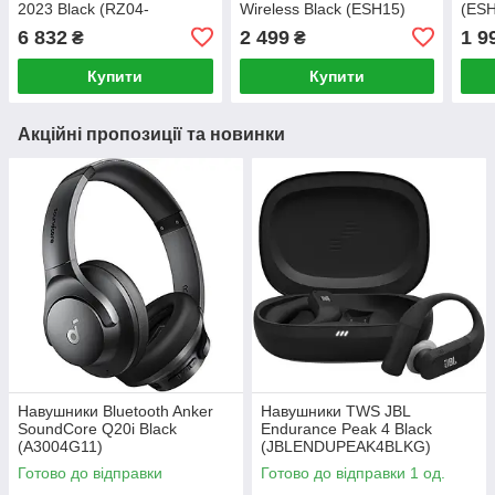
2023 Black (RZ04-
Wireless Black (ESH15)
(ESH
04530100-R3M1)
6 832
2 499
1 9
₴
₴
Купити
Купити
Акційні пропозиції та новинки
Навушники Bluetooth Anker
Навушники TWS JBL
SoundСore Q20i Black
Endurance Peak 4 Black
(A3004G11)
(JBLENDUPEAK4BLKG)
Готово до відправки
Готово до відправки 1 од.