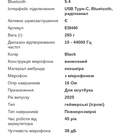
Bluetooth
5.4
Інтерфейс підключення
USB Type-C, Bluetooth,
радіоканал
Активне шумозаглушення
Є
Артикул
ESH40
Вага (г)
265 г
Діапазон відтворюваних
10 - 44000 Гц
частот
Колір
Black
Конструкція мікрофона
винесений
Матеріал амбушур
екошкіра
Мікрофон
з мікрофоном
Опір навушників
16 Ом
Призначення
Для ноутбука
Рік випуску
2025
Тип
геймерські (ігрові)
Тип навушників
Повнорозмірні
Час роботи від
45 рік
акумулятора
Чутливість мікрофона
38 дБ