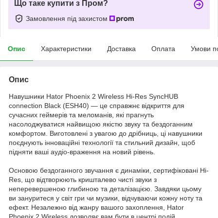
Що таке купити з Пром?
Замовлення під захистом
Опис
Характеристики
Доставка
Оплата
Умови п
Опис
Навушники Hator Phoenix 2 Wireless Hi-Res SyncHUB
connection Black (ESH40) — це справжнє відкриття для
сучасних геймерів та меломанів, які прагнуть
насолоджуватися найвищою якістю звуку та бездоганним
комфортом. Виготовлені з увагою до дрібниць, ці навушники
поєднують інноваційні технології та стильний дизайн, щоб
підняти ваші аудіо-враження на новий рівень.
Основою бездоганного звучання є динаміки, сертифіковані Hi-
Res, що відтворюють кришталево чисті звуки з
неперевершеною глибиною та деталізацією. Завдяки цьому
ви зануритеся у світ гри чи музики, відчуваючи кожну ноту та
ефект. Незалежно від жанру вашого захоплення, Hator
Phoenix 2 Wireless дозволяє вам бути в центрі подій,