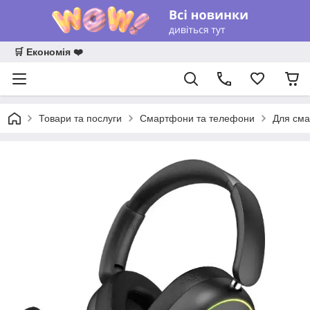
🛒 Економія ❤️
Товари та послуги
Смартфони та телефони
Для сма