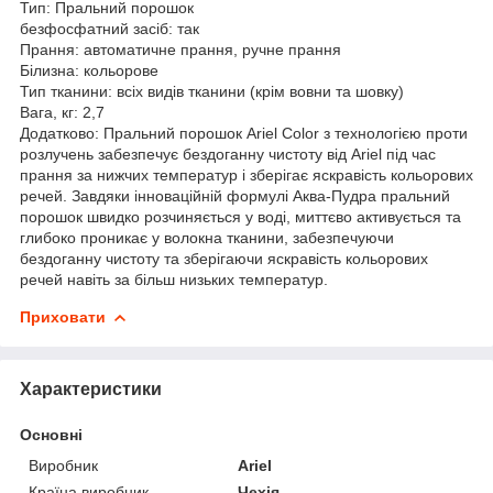
Тип: Пральний порошок
безфосфатний засіб: так
Прання: автоматичне прання, ручне прання
Білизна: кольорове
Тип тканини: всіх видів тканини (крім вовни та шовку)
Вага, кг: 2,7
Додатково: Пральний порошок Ariel Color з технологією проти
розлучень забезпечує бездоганну чистоту від Ariel під час
прання за нижчих температур і зберігає яскравість кольорових
речей. Завдяки інноваційній формулі Аква-Пудра пральний
порошок швидко розчиняється у воді, миттєво активується та
глибоко проникає у волокна тканини, забезпечуючи
бездоганну чистоту та зберігаючи яскравість кольорових
речей навіть за більш низьких температур.
Приховати
Характеристики
Основні
Виробник
Ariel
Країна виробник
Чехія