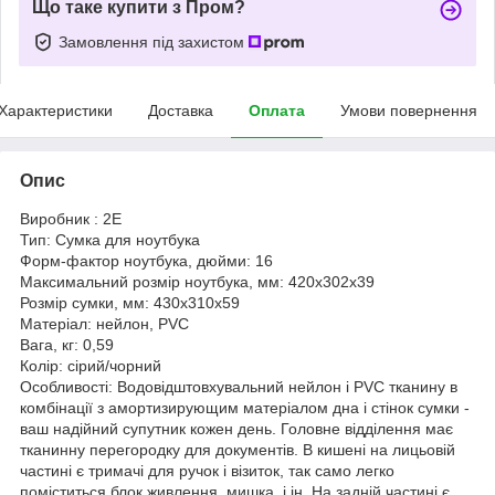
Що таке купити з Пром?
Замовлення під захистом
Характеристики
Доставка
Оплата
Умови повернення
Опис
Виробник : 2E
Тип: Сумка для ноутбука
Форм-фактор ноутбука, дюйми: 16
Максимальний розмір ноутбука, мм: 420х302х39
Розмір сумки, мм: 430х310х59
Матеріал: нейлон, PVC
Вага, кг: 0,59
Колір: сірий/чорний
Особливості: Водовідштовхувальний нейлон і PVC тканину в
комбінації з амортизирующим матеріалом дна і стінок сумки -
ваш надійний супутник кожен день. Головне відділення має
тканинну перегородку для документів. В кишені на лицьовій
частині є тримачі для ручок і візиток, так само легко
поміститься блок живлення, мишка, і ін. На задній частині є