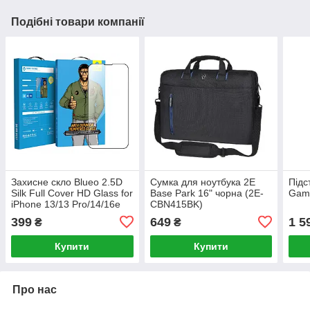
Подібні товари компанії
Захисне скло Blueo 2.5D
Сумка для ноутбука 2E
Підс
Silk Full Cover HD Glass for
Base Park 16" чорна (2E-
Gami
iPhone 13/13 Pro/14/16e
CBN415BK)
(NPB3-13P)
399
649
1 5
₴
₴
Купити
Купити
Про нас