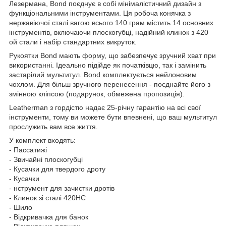
Лезермана, Bond поєднує в собі мінімалістичний дизайн з
функціональними інструментами. Ця робоча конячка з
нержавіючої сталі вагою всього 140 грам містить 14 основних
інструментів, включаючи плоскогубці, надійний клинок з 420
ой стали і набір стандартних викруток.
Рукоятки Bond мають форму, що забезпечує зручний хват при
використанні. Ідеально підійде як початківцю, так і замінить
застарілий мультитул. Bond комплектується нейлоновим
чохлом. Для більш зручного перенесення - поєднайте його з
змінною кліпсою (подарунок, обмежена пропозиція).
Leatherman з гордістю надає 25-річну гарантію на всі свої
інструменти, тому ви можете бути впевнені, що ваш мультитул
прослужить вам все життя.
У комплект входять:
- Пассатижі
- Звичайні плоскогубці
- Кусачки для твердого дроту
- Кусачки
- нструмент для зачистки дротів
- Клинок зі сталі 420HC
- Шило
- Відкривачка для банок