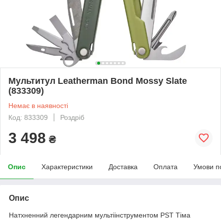
Мультитул Leatherman Bond Mossy Slate
(833309)
Немає в наявності
Код: 833309
Роздріб
3 498
₴
Опис
Характеристики
Доставка
Оплата
Умови п
Опис
Натхненний легендарним мультіінструментом PST Тіма