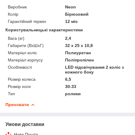
Виробник
Neon
Колір
Бірюзовий
Гарантійний термін
12 міс
Користувальницькі характеристики
Вага (кг)
2,4
Габарити (ВхШхГ)
32 x 25 x 10,8
Матеріал коліс
Полиуретан
Матеріал корпусу
Поліпропілен
Особливості
LED підсвічування 2 коліс з
кожного боку
Розмір колеса
6,5
Розмір ноги
30-33
Тип
ролики
Приховати
Умови доставки
Нова Пошта