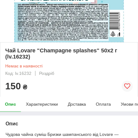
Чай Lovare "Champagne splashes" 50х2 г
(lv.16232)
Немає в наявності
Код: lv.16232
Роздріб
150
₴
Опис
Характеристики
Доставка
Оплата
Умови п
Опис
Чудова чайна суміш Бризки шампанського від Lovare —