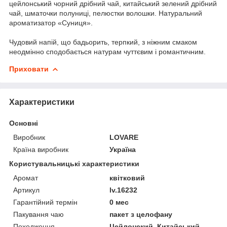
цейлонський чорний дрібний чай, китайський зелений дрібний
чай, шматочки полуниці, пелюстки волошки. Натуральний
ароматизатор «Суниця».
Чудовий напій, що бадьорить, терпкий, з ніжним смаком
неодмінно сподобається натурам чуттєвим і романтичним.
Приховати
Характеристики
Основні
Виробник
LOVARE
Країна виробник
Україна
Користувальницькі характеристики
Аромат
квітковий
Артикул
lv.16232
Гарантійний термін
0 мес
Пакування чаю
пакет з целофану
Походження
Цейлонский, Китайський